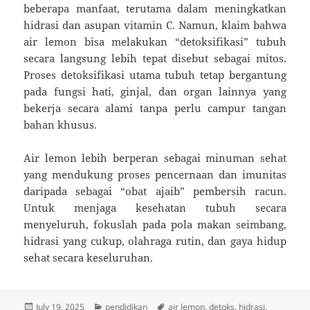
beberapa manfaat, terutama dalam meningkatkan
hidrasi dan asupan vitamin C. Namun, klaim bahwa
air lemon bisa melakukan “detoksifikasi” tubuh
secara langsung lebih tepat disebut sebagai mitos.
Proses detoksifikasi utama tubuh tetap bergantung
pada fungsi hati, ginjal, dan organ lainnya yang
bekerja secara alami tanpa perlu campur tangan
bahan khusus.
Air lemon lebih berperan sebagai minuman sehat
yang mendukung proses pencernaan dan imunitas
daripada sebagai “obat ajaib” pembersih racun.
Untuk menjaga kesehatan tubuh secara
menyeluruh, fokuslah pada pola makan seimbang,
hidrasi yang cukup, olahraga rutin, dan gaya hidup
sehat secara keseluruhan.
Posted
Categories
Tags
July 19, 2025
pendidikan
air lemon
,
detoks
,
hidrasi
,