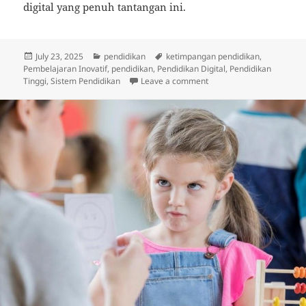
digital yang penuh tantangan ini.
Posted
Categories
Tags
July 23, 2025
pendidikan
ketimpangan pendidikan
,
on
Pembelajaran Inovatif
,
pendidikan
,
Pendidikan Digital
,
Pendidikan
on Inovasi dalam Pendidi
Tinggi
,
Sistem Pendidikan
Leave a comment