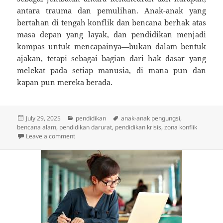
antara trauma dan pemulihan. Anak-anak yang
bertahan di tengah konflik dan bencana berhak atas
masa depan yang layak, dan pendidikan menjadi
kompas untuk mencapainya—bukan dalam bentuk
ajakan, tetapi sebagai bagian dari hak dasar yang
melekat pada setiap manusia, di mana pun dan
kapan pun mereka berada.
Posted
Categories
Tags
July 29, 2025
pendidikan
anak-anak pengungsi
,
on
bencana alam
,
pendidikan darurat
,
pendidikan krisis
,
zona konflik
on Belajar di Tengah Bencana: Sistem Pendidikan Dar
Leave a comment