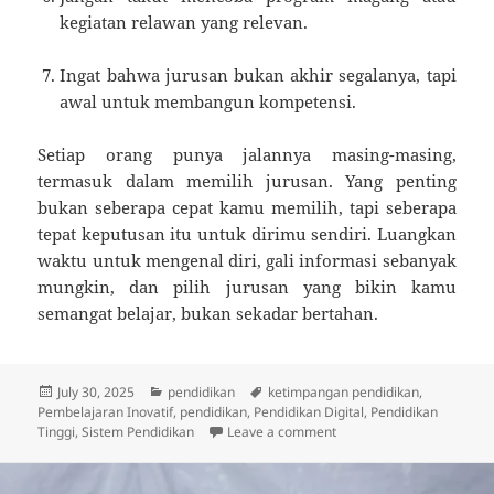
kegiatan relawan yang relevan.
Ingat bahwa jurusan bukan akhir segalanya, tapi
awal untuk membangun kompetensi.
Setiap orang punya jalannya masing-masing,
termasuk dalam memilih jurusan. Yang penting
bukan seberapa cepat kamu memilih, tapi seberapa
tepat keputusan itu untuk dirimu sendiri. Luangkan
waktu untuk mengenal diri, gali informasi sebanyak
mungkin, dan pilih jurusan yang bikin kamu
semangat belajar, bukan sekadar bertahan.
Posted
Categories
Tags
July 30, 2025
pendidikan
ketimpangan pendidikan
,
on
Pembelajaran Inovatif
,
pendidikan
,
Pendidikan Digital
,
Pendidikan
on Bingung Pilih Jurusan?
Tinggi
,
Sistem Pendidikan
Leave a comment