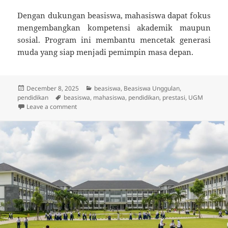
Dengan dukungan beasiswa, mahasiswa dapat fokus
mengembangkan kompetensi akademik maupun
sosial. Program ini membantu mencetak generasi
muda yang siap menjadi pemimpin masa depan.
Posted
Categories
December 8, 2025
beasiswa
,
Beasiswa Unggulan
,
on
Tags
pendidikan
beasiswa
,
mahasiswa
,
pendidikan
,
prestasi
,
UGM
on Beasiswa UGM: Dukungan Pendidikan bagi Calon
Leave a comment