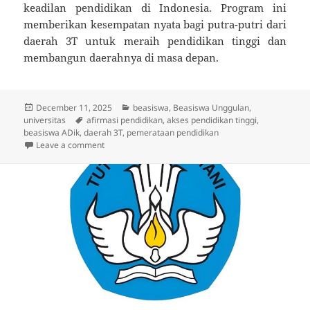
keadilan pendidikan di Indonesia. Program ini
memberikan kesempatan nyata bagi putra-putri dari
daerah 3T untuk meraih pendidikan tinggi dan
membangun daerahnya di masa depan.
Posted
Categories
December 11, 2025
beasiswa
,
Beasiswa Unggulan
,
on
Tags
universitas
afirmasi pendidikan
,
akses pendidikan tinggi
,
beasiswa ADik
,
daerah 3T
,
pemerataan pendidikan
on Beasiswa Afirmasi Pendidikan Tinggi (ADik): Kes
Leave a comment