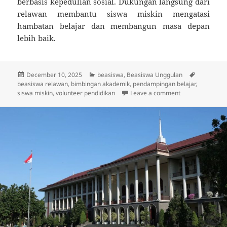
berbasis kepedulian sosial. Dukungan langsung dari
relawan membantu siswa miskin mengatasi
hambatan belajar dan membangun masa depan
lebih baik.
Posted
Categories
Tags
December 10, 2025
beasiswa
,
Beasiswa Unggulan
on
beasiswa relawan
,
bimbingan akademik
,
pendampingan belajar
,
on Beasiswa Rel
siswa miskin
,
volunteer pendidikan
Leave a comment