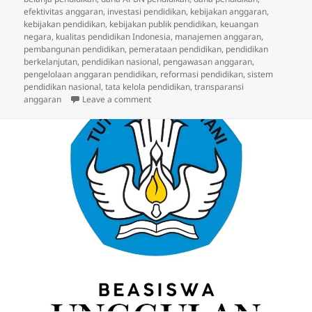
efektivitas anggaran
,
investasi pendidikan
,
kebijakan anggaran
,
kebijakan pendidikan
,
kebijakan publik pendidikan
,
keuangan
negara
,
kualitas pendidikan Indonesia
,
manajemen anggaran
,
pembangunan pendidikan
,
pemerataan pendidikan
,
pendidikan
berkelanjutan
,
pendidikan nasional
,
pengawasan anggaran
,
pengelolaan anggaran pendidikan
,
reformasi pendidikan
,
sistem
pendidikan nasional
,
tata kelola pendidikan
,
transparansi
on Anggaran Pendidikan Nasional: Efekti
anggaran
Leave a comment