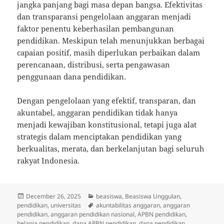
jangka panjang bagi masa depan bangsa. Efektivitas
dan transparansi pengelolaan anggaran menjadi
faktor penentu keberhasilan pembangunan
pendidikan. Meskipun telah menunjukkan berbagai
capaian positif, masih diperlukan perbaikan dalam
perencanaan, distribusi, serta pengawasan
penggunaan dana pendidikan.
Dengan pengelolaan yang efektif, transparan, dan
akuntabel, anggaran pendidikan tidak hanya
menjadi kewajiban konstitusional, tetapi juga alat
strategis dalam menciptakan pendidikan yang
berkualitas, merata, dan berkelanjutan bagi seluruh
rakyat Indonesia.
Posted
Categories
December 26, 2025
beasiswa
,
Beasiswa Unggulan
,
on
Tags
pendidikan
,
universitas
akuntabilitas anggaran
,
anggaran
pendidikan
,
anggaran pendidikan nasional
,
APBN pendidikan
,
belanja pendidikan
,
dana APBN pendidikan
,
dana pendidikan
,