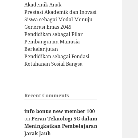
Akademik Anak
Prestasi Akademik dan Inovasi
Siswa sebagai Modal Menuju
Generasi Emas 2045
Pendidikan sebagai Pilar
Pembangunan Manusia
Berkelanjutan
Pendidikan sebagai Fondasi
Ketahanan Sosial Bangsa
Recent Comments
info bonus new member 100
on
Peran Teknologi 5G dalam
Meningkatkan Pembelajaran
Jarak Jauh