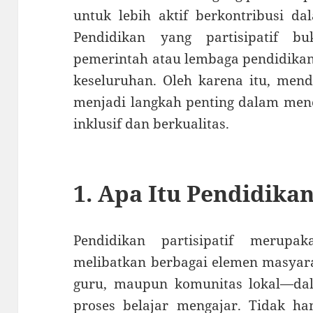
untuk lebih aktif berkontribusi d
Pendidikan yang partisipatif 
pemerintah atau lembaga pendidikan,
keseluruhan. Oleh karena itu, mend
menjadi langkah penting dalam menc
inklusif dan berkualitas.
1. Apa Itu Pendidikan
Pendidikan partisipatif merup
melibatkan berbagai elemen masyara
guru, maupun komunitas lokal—da
proses belajar mengajar. Tidak ha