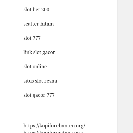
slot bet 200
scatter hitam
slot 777
link slot gacor
slot online
situs slot resmi
slot gacor 777
https://kopiforebanten.org/
https://kopiforejateng.org/