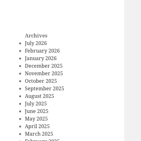
Archives
July 2026
February 2026
January 2026
December 2025
November 2025
October 2025
September 2025
August 2025
July 2025
June 2025
May 2025
April 2025
March 2025