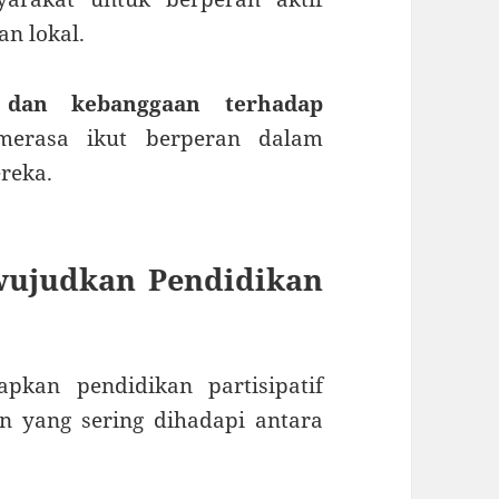
n lokal.
 dan kebanggaan terhadap
merasa ikut berperan dalam
reka.
wujudkan Pendidikan
pkan pendidikan partisipatif
n yang sering dihadapi antara