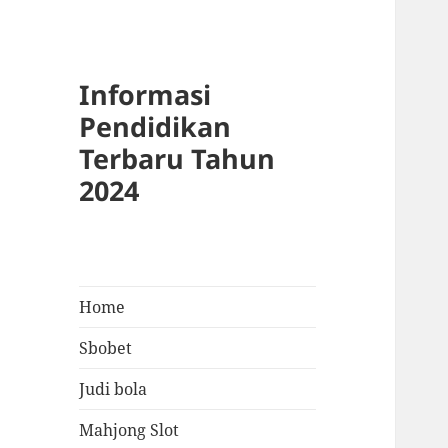
Informasi
Pendidikan
Terbaru Tahun
2024
Home
Sbobet
Judi bola
Mahjong Slot