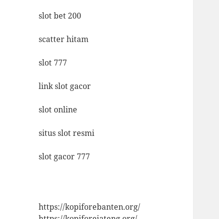
slot bet 200
scatter hitam
slot 777
link slot gacor
slot online
situs slot resmi
slot gacor 777
https://kopiforebanten.org/
https://kopiforejateng.org/