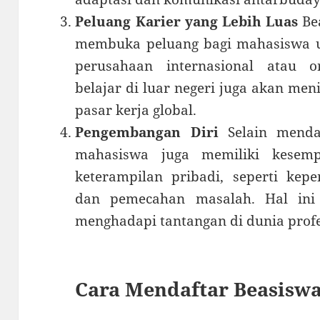
Peluang Karier yang Lebih Luas
Bea
membuka peluang bagi mahasiswa un
perusahaan internasional atau o
belajar di luar negeri juga akan me
pasar kerja global.
Pengembangan Diri
Selain menda
mahasiswa juga memiliki kesem
keterampilan pribadi, seperti ke
dan pemecahan masalah. Hal ini
menghadapi tantangan di dunia profe
Cara Mendaftar Beasiswa