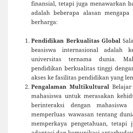
finansial, tetapi juga menawarkan b
adalah beberapa alasan mengapa b
berharga:
Pendidikan Berkualitas Global
Sala
beasiswa internasional adalah 
universitas ternama dunia. M
pendidikan berkualitas tinggi denga
akses ke fasilitas pendidikan yang le
Pengalaman Multikultural
Belajar
mahasiswa untuk merasakan kehid
berinteraksi dengan mahasiswa
memperluas wawasan tentang dunia
memperkaya pengetahuan, tetapi
adaptasi dan komunikasi antarbuday