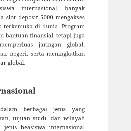
siswa internasional, banyak
isa
slot deposit 5000
mengakses
as terkemuka di dunia. Program
 bantuan finansial, tetapi juga
emperluas jaringan global,
ar negeri, serta meningkatkan
ar global.
rnasional
a dalam berbagai jenis yang
kan, tujuan studi, dan wilayah
 jenis beasiswa internasional