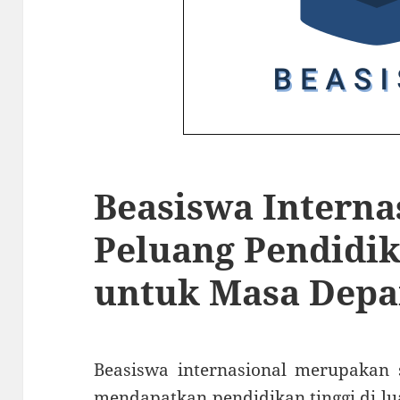
Beasiswa Interna
Peluang Pendidik
untuk Masa Depa
Beasiswa internasional merupakan s
mendapatkan pendidikan tinggi di lu