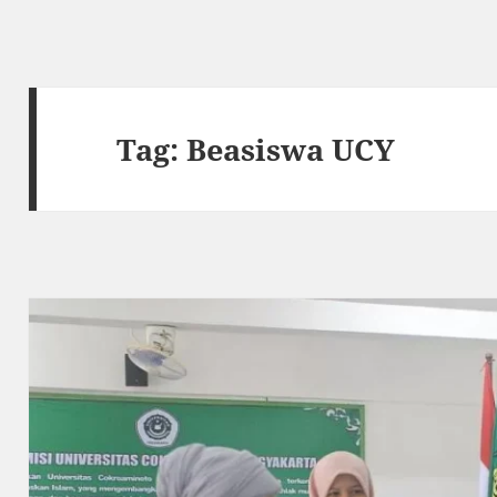
Tag:
Beasiswa UCY