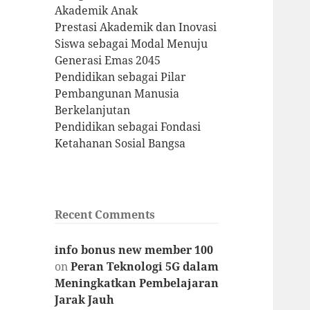
Akademik Anak
Prestasi Akademik dan Inovasi
Siswa sebagai Modal Menuju
Generasi Emas 2045
Pendidikan sebagai Pilar
Pembangunan Manusia
Berkelanjutan
Pendidikan sebagai Fondasi
Ketahanan Sosial Bangsa
Recent Comments
info bonus new member 100
on
Peran Teknologi 5G dalam
Meningkatkan Pembelajaran
Jarak Jauh