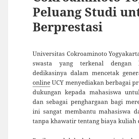
Peluang Studi u
Berprestasi
Universitas Cokroaminoto Yogyakarta
swasta yang terkenal dengan k
dedikasinya dalam mencetak gene
online
UCY menyediakan berbagai pr
dukungan kepada mahasiswa untuk
dan sebagai penghargaan bagi mere
ini sangat membantu mahasiswa d
tanpa khawatir tentang biaya kuliah