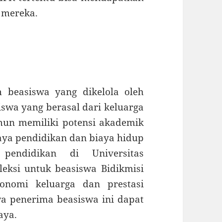
h mereka.
 beasiswa yang dikelola oleh
wa yang berasal dari keluarga
un memiliki potensi akademik
aya pendidikan dan biaya hidup
endidikan di Universitas
leksi untuk beasiswa Bidikmisi
konomi keluarga dan prestasi
a penerima beasiswa ini dapat
aya.