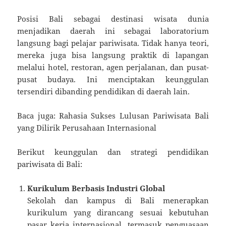
Posisi Bali sebagai destinasi wisata dunia
menjadikan daerah ini sebagai laboratorium
langsung bagi pelajar pariwisata. Tidak hanya teori,
mereka juga bisa langsung praktik di lapangan
melalui hotel, restoran, agen perjalanan, dan pusat-
pusat budaya. Ini menciptakan keunggulan
tersendiri dibanding pendidikan di daerah lain.
Baca juga: Rahasia Sukses Lulusan Pariwisata Bali
yang Dilirik Perusahaan Internasional
Berikut keunggulan dan strategi pendidikan
pariwisata di Bali:
Kurikulum Berbasis Industri Global
Sekolah dan kampus di Bali menerapkan
kurikulum yang dirancang sesuai kebutuhan
pasar kerja internasional, termasuk penguasaan