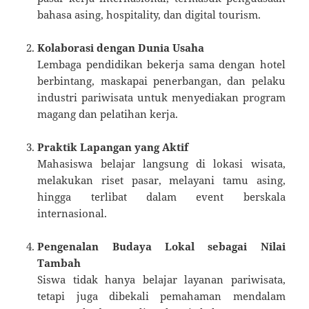
bahasa asing, hospitality, dan digital tourism.
Kolaborasi dengan Dunia Usaha
Lembaga pendidikan bekerja sama dengan hotel
berbintang, maskapai penerbangan, dan pelaku
industri pariwisata untuk menyediakan program
magang dan pelatihan kerja.
Praktik Lapangan yang Aktif
Mahasiswa belajar langsung di lokasi wisata,
melakukan riset pasar, melayani tamu asing,
hingga terlibat dalam event berskala
internasional.
Pengenalan Budaya Lokal sebagai Nilai
Tambah
Siswa tidak hanya belajar layanan pariwisata,
tetapi juga dibekali pemahaman mendalam