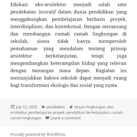
Edukasi eko-arsitektur menjadi salah satu
pendekatan inovatif dalam dunia pendidikan yang
menggabungkan pembelajaran berbasis proyek,
interdisipliner, dan kontekstual. Dengan merancang
dan membangun rumah ramah lingkungan di
sekolah, siswa tidak hanya memperoleh
pemahaman yang mendalam tentang prinsip
arsitektur berkelanjutan, tetapi juga
mengembangkan keterampilan hidup yang relevan
dengan tantangan masa depan. Kegiatan ini
menunjukkan bahwa sekolah dapat menjadi ruang
bagi transformasi ekologis dan sosial yang nyata.
Posted
Categories
Tags
July 12, 2025
pendidikan
desain lingkungan
,
eko-
on
arsitektur
,
pembelajaran proyek
,
pendidikan berkelanjutan
,
rumah
on Edukasi Eko‑Arsitektur: Si
ramah lingkungan
Leave a comment
Proudly powered by WordPress