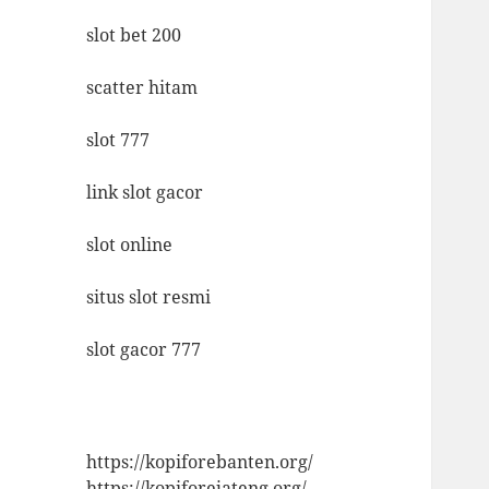
slot bet 200
scatter hitam
slot 777
link slot gacor
slot online
situs slot resmi
slot gacor 777
https://kopiforebanten.org/
https://kopiforejateng.org/