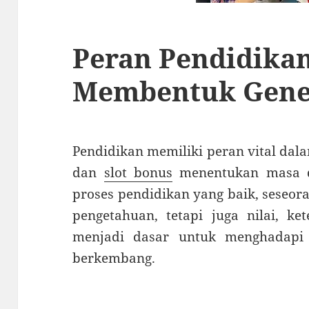
Peran Pendidika
Membentuk Gener
Pendidikan memiliki peran vital dal
dan
slot bonus
menentukan masa d
proses pendidikan yang baik, seseor
pengetahuan, tetapi juga nilai, ke
menjadi dasar untuk menghadapi
berkembang.