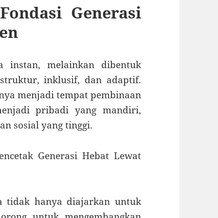
 Fondasi Generasi
en
a instan, melainkan dibentuk
truktur, inklusif, dan adaptif.
innya menjadi tempat pembinaan
enjadi pribadi yang mandiri,
an sosial yang tinggi.
encetak Generasi Hebat Lewat
a tidak hanya diajarkan untuk
didorong untuk mengembangkan