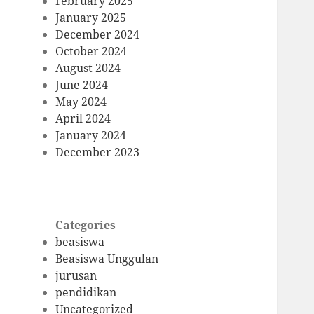
February 2025
January 2025
December 2024
October 2024
August 2024
June 2024
May 2024
April 2024
January 2024
December 2023
Categories
beasiswa
Beasiswa Unggulan
jurusan
pendidikan
Uncategorized