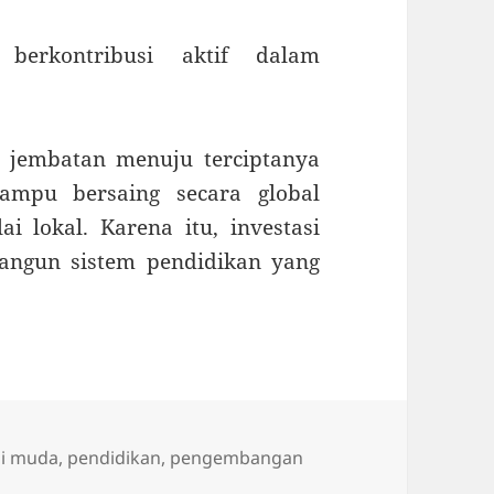
berkontribusi aktif dalam
h jembatan menuju terciptanya
ampu bersaing secara global
i lokal. Karena itu, investasi
angun sistem pendidikan yang
si muda
,
pendidikan
,
pengembangan
an dalam Membentuk Generasi Unggul