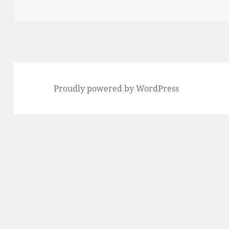
Proudly powered by WordPress