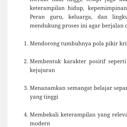
keterampilan hidup, kepemimpina
Peran guru, keluarga, dan ling
mendukung proses ini agar berjalan 
Mendorong tumbuhnya pola pikir kriti
Membentuk karakter positif seperti
kejujuran
Menanamkan semangat belajar sepanj
yang tinggi
Membekali keterampilan yang releva
modern