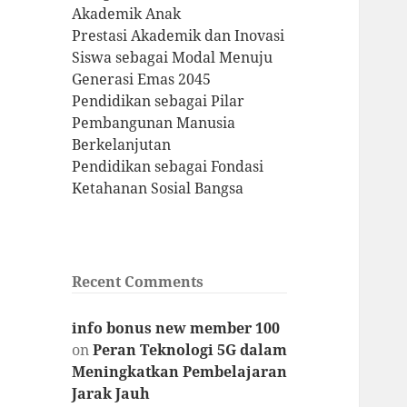
Akademik Anak
Prestasi Akademik dan Inovasi
Siswa sebagai Modal Menuju
Generasi Emas 2045
Pendidikan sebagai Pilar
Pembangunan Manusia
Berkelanjutan
Pendidikan sebagai Fondasi
Ketahanan Sosial Bangsa
Recent Comments
info bonus new member 100
on
Peran Teknologi 5G dalam
Meningkatkan Pembelajaran
Jarak Jauh