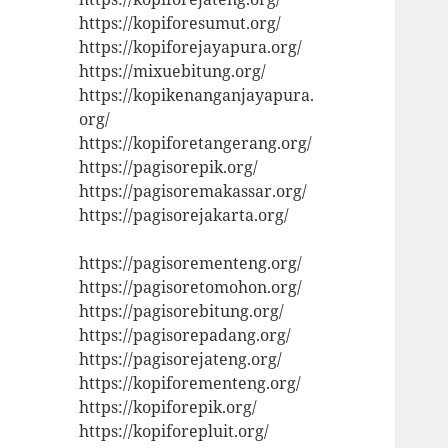
https://kopiforesumut.org/
https://kopiforejayapura.org/
https://mixuebitung.org/
https://kopikenanganjayapura.
org/
https://kopiforetangerang.org/
https://pagisorepik.org/
https://pagisoremakassar.org/
https://pagisorejakarta.org/
https://pagisorementeng.org/
https://pagisoretomohon.org/
https://pagisorebitung.org/
https://pagisorepadang.org/
https://pagisorejateng.org/
https://kopiforementeng.org/
https://kopiforepik.org/
https://kopiforepluit.org/