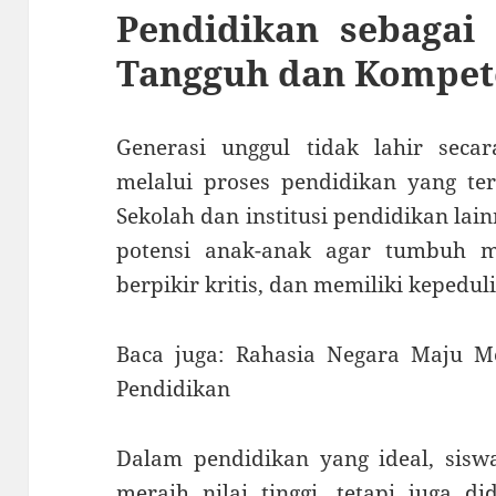
Pendidikan sebagai
Tangguh dan Kompet
Generasi unggul tidak lahir secar
melalui proses pendidikan yang ters
Sekolah dan institusi pendidikan la
potensi anak-anak agar tumbuh m
berpikir kritis, dan memiliki kepeduli
Baca juga: Rahasia Negara Maju M
Pendidikan
Dalam pendidikan yang ideal, sisw
meraih nilai tinggi, tetapi juga 