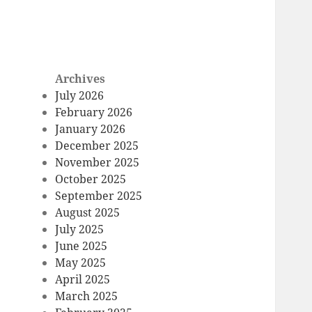
Archives
July 2026
February 2026
January 2026
December 2025
November 2025
October 2025
September 2025
August 2025
July 2025
June 2025
May 2025
April 2025
March 2025