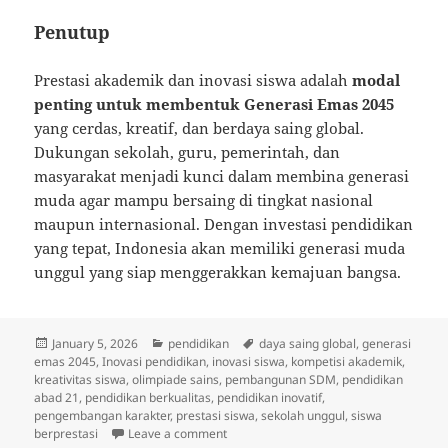
Penutup
Prestasi akademik dan inovasi siswa adalah
modal
penting untuk membentuk Generasi Emas 2045
yang cerdas, kreatif, dan berdaya saing global.
Dukungan sekolah, guru, pemerintah, dan
masyarakat menjadi kunci dalam membina generasi
muda agar mampu bersaing di tingkat nasional
maupun internasional. Dengan investasi pendidikan
yang tepat, Indonesia akan memiliki generasi muda
unggul yang siap menggerakkan kemajuan bangsa.
Posted
Categories
Tags
January 5, 2026
pendidikan
daya saing global
,
generasi
on
emas 2045
,
Inovasi pendidikan
,
inovasi siswa
,
kompetisi akademik
,
kreativitas siswa
,
olimpiade sains
,
pembangunan SDM
,
pendidikan
abad 21
,
pendidikan berkualitas
,
pendidikan inovatif
,
pengembangan karakter
,
prestasi siswa
,
sekolah unggul
,
siswa
on Prestasi Akademik dan Inovasi Sis
berprestasi
Leave a comment