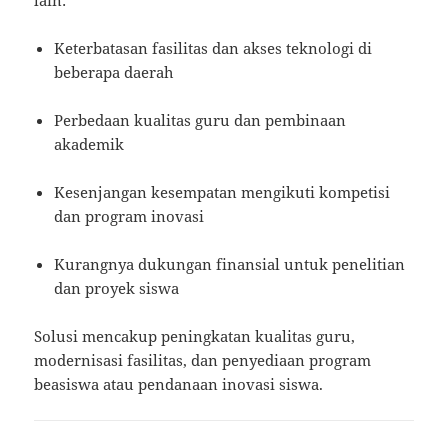
Keterbatasan fasilitas dan akses teknologi di
beberapa daerah
Perbedaan kualitas guru dan pembinaan
akademik
Kesenjangan kesempatan mengikuti kompetisi
dan program inovasi
Kurangnya dukungan finansial untuk penelitian
dan proyek siswa
Solusi mencakup peningkatan kualitas guru,
modernisasi fasilitas, dan penyediaan program
beasiswa atau pendanaan inovasi siswa.