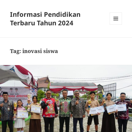
Informasi Pendidikan
Terbaru Tahun 2024
MENU
AND
WIDGETS
Tag:
inovasi siswa