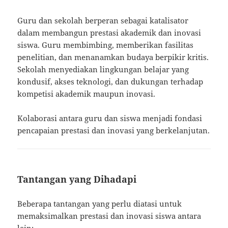
Guru dan sekolah berperan sebagai katalisator
dalam membangun prestasi akademik dan inovasi
siswa. Guru membimbing, memberikan fasilitas
penelitian, dan menanamkan budaya berpikir kritis.
Sekolah menyediakan lingkungan belajar yang
kondusif, akses teknologi, dan dukungan terhadap
kompetisi akademik maupun inovasi.
Kolaborasi antara guru dan siswa menjadi fondasi
pencapaian prestasi dan inovasi yang berkelanjutan.
Tantangan yang Dihadapi
Beberapa tantangan yang perlu diatasi untuk
memaksimalkan prestasi dan inovasi siswa antara
lain: