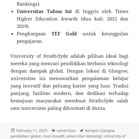
Rankings).
Universitas Tahun Ini
di Inggris oleh Times
Higher Education Awards (dua kali: 2012 dan
2019).
Penghargaan
TEF Gold
untuk keunggulan
pengajaran.
University of Strathclyde adalah pilihan ideal bagi
mereka yang mencari pendidikan berbasis teknologi
dengan dampak global. Dengan lokasi di Glasgow,
universitas ini menawarkan pengalaman belajar
yang inovatif dan peluang karier yang luas. Tradisi
panjang, fasilitas modern, dan dedikasi terhadap
kemajuan masyarakat membuat Strathclyde salah
satu universitas paling dihormati di dunia.
Posted
Categories
Tags
February 11, 2025
universitas
kampus Glasgow
,
on
pendidikan global
,
riset inovatif
,
universitas teknologi
,
University of