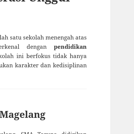
ah satu sekolah menengah atas
terkenal dengan
pendidikan
ekolah ini berfokus tidak hanya
ukan karakter dan kedisiplinan
 Magelang