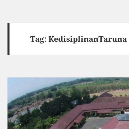
Tag:
KedisiplinanTaruna