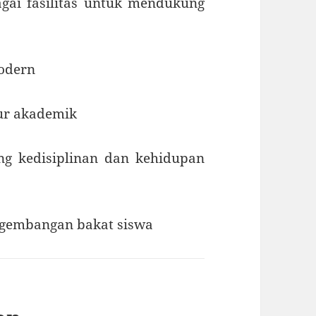
agai fasilitas untuk mendukung
odern
tur akademik
g kedisiplinan dan kehidupan
engembangan bakat siswa