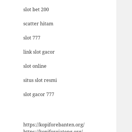
slot bet 200
scatter hitam
slot 777
link slot gacor
slot online
situs slot resmi
slot gacor 777
https://kopiforebanten.org/
https://kopiforejateng.org/