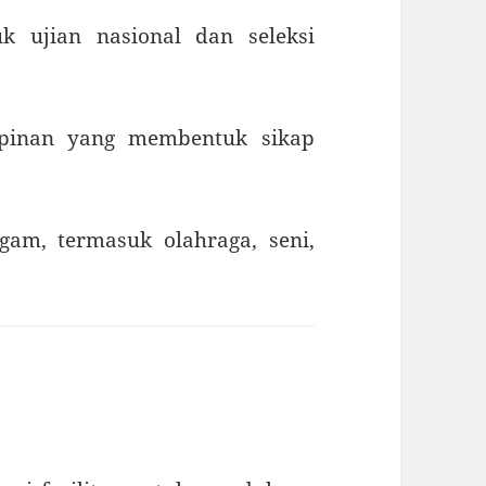
k ujian nasional dan seleksi
mpinan yang membentuk sikap
gam, termasuk olahraga, seni,