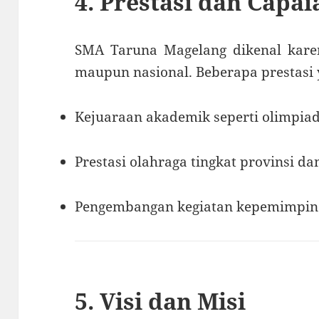
4. Prestasi dan Capai
SMA Taruna Magelang dikenal karena
maupun nasional. Beberapa prestasi y
Kejuaraan akademik seperti olimpia
Prestasi olahraga tingkat provinsi da
Pengembangan kegiatan kepemimpin
5. Visi dan Misi