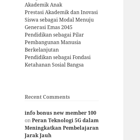
Akademik Anak
Prestasi Akademik dan Inovasi
Siswa sebagai Modal Menuju
Generasi Emas 2045
Pendidikan sebagai Pilar
Pembangunan Manusia
Berkelanjutan
Pendidikan sebagai Fondasi
Ketahanan Sosial Bangsa
Recent Comments
info bonus new member 100
on
Peran Teknologi 5G dalam
Meningkatkan Pembelajaran
Jarak Jauh