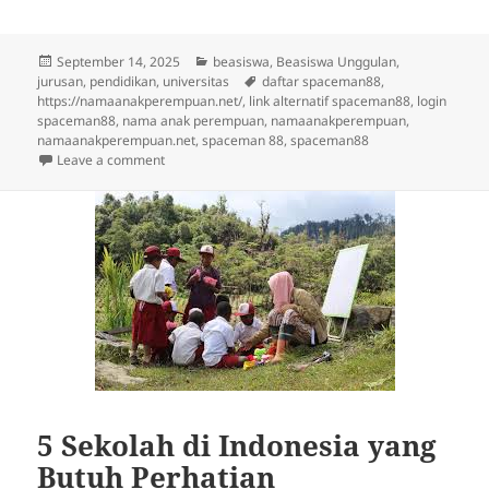
Posted
Categories
September 14, 2025
beasiswa
,
Beasiswa Unggulan
,
on
Tags
jurusan
,
pendidikan
,
universitas
daftar spaceman88
,
https://namaanakperempuan.net/
,
link alternatif spaceman88
,
login
spaceman88
,
nama anak perempuan
,
namaanakperempuan
,
namaanakperempuan.net
,
spaceman 88
,
spaceman88
on 5 Beasiswa Internasional Terbaik 2025 untuk Mah
Leave a comment
5 Sekolah di Indonesia yang
Butuh Perhatian