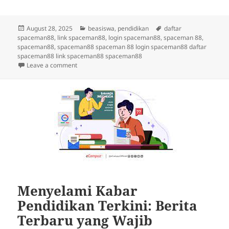
Posted
Categories
Tags
August 28, 2025
beasiswa
,
pendidikan
daftar
on
spaceman88
,
link spaceman88
,
login spaceman88
,
spaceman 88
,
spaceman88
,
spaceman88 spaceman 88 login spaceman88 daftar
spaceman88 link spaceman88 spaceman88
on Tips Sukses Mendapatkan Beasiswa untuk Masa 
Leave a comment
Menyelami Kabar
Pendidikan Terkini: Berita
Terbaru yang Wajib