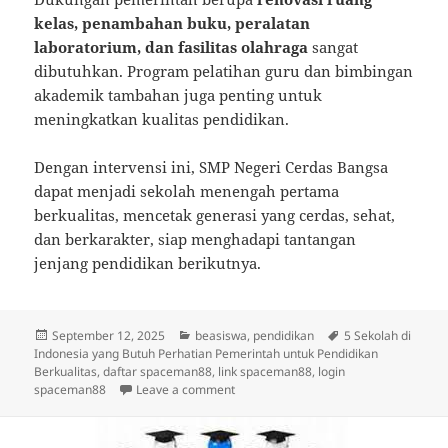
kelas, penambahan buku, peralatan
laboratorium, dan fasilitas olahraga
sangat
dibutuhkan. Program pelatihan guru dan bimbingan
akademik tambahan juga penting untuk
meningkatkan kualitas pendidikan.
Dengan intervensi ini, SMP Negeri Cerdas Bangsa
dapat menjadi sekolah menengah pertama
berkualitas, mencetak generasi yang cerdas, sehat,
dan berkarakter, siap menghadapi tantangan
jenjang pendidikan berikutnya.
Posted
Categories
Tags
September 12, 2025
beasiswa
,
pendidikan
5 Sekolah di
on
Indonesia yang Butuh Perhatian Pemerintah untuk Pendidikan
Berkualitas
,
daftar spaceman88
,
link spaceman88
,
login
on 5 Sekolah di Indonesia yang Butuh
spaceman88
Leave a comment