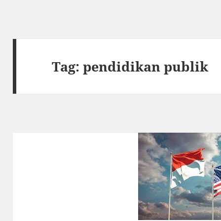
Tag:
pendidikan publik