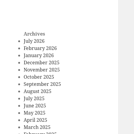
Archives
July 2026
February 2026
January 2026
December 2025
November 2025
October 2025
September 2025
August 2025
July 2025
June 2025
May 2025
April 2025
March 2025