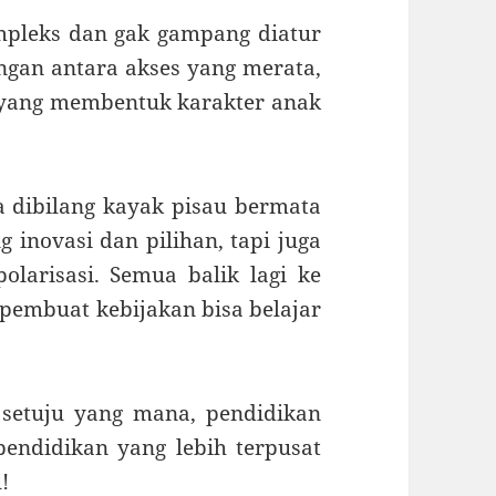
ompleks dan gak gampang diatur
ngan antara akses yang merata,
ai yang membentuk karakter anak
a dibilang kayak pisau bermata
g inovasi dan pilihan, tapi juga
olarisasi. Semua balik lagi ke
pembuat kebijakan bisa belajar
setuju yang mana, pendidikan
endidikan yang lebih terpusat
!