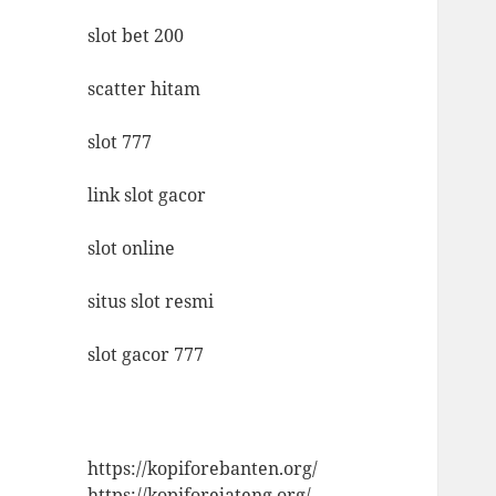
slot bet 200
scatter hitam
slot 777
link slot gacor
slot online
situs slot resmi
slot gacor 777
https://kopiforebanten.org/
https://kopiforejateng.org/