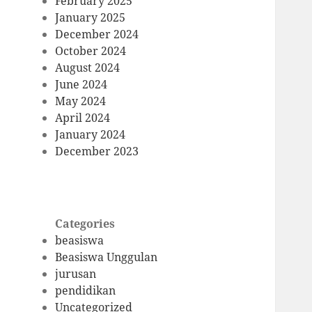
February 2025
January 2025
December 2024
October 2024
August 2024
June 2024
May 2024
April 2024
January 2024
December 2023
Categories
beasiswa
Beasiswa Unggulan
jurusan
pendidikan
Uncategorized