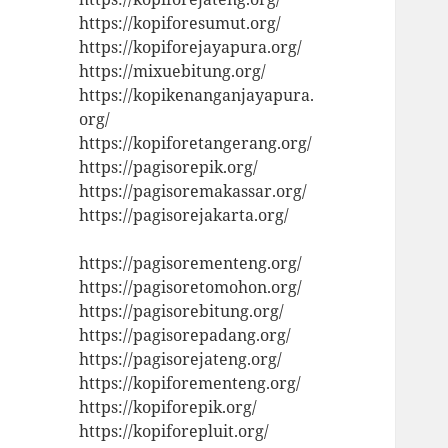
https://kopiforesumut.org/
https://kopiforejayapura.org/
https://mixuebitung.org/
https://kopikenanganjayapura.
org/
https://kopiforetangerang.org/
https://pagisorepik.org/
https://pagisoremakassar.org/
https://pagisorejakarta.org/
https://pagisorementeng.org/
https://pagisoretomohon.org/
https://pagisorebitung.org/
https://pagisorepadang.org/
https://pagisorejateng.org/
https://kopiforementeng.org/
https://kopiforepik.org/
https://kopiforepluit.org/