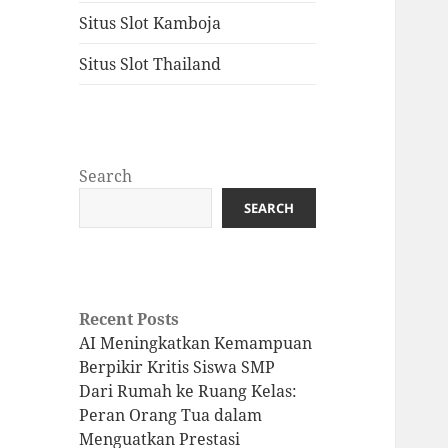
Situs Slot Kamboja
Situs Slot Thailand
Search
SEARCH
Recent Posts
AI Meningkatkan Kemampuan
Berpikir Kritis Siswa SMP
Dari Rumah ke Ruang Kelas:
Peran Orang Tua dalam
Menguatkan Prestasi