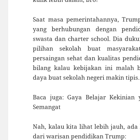
Saat masa pemerintahannya, Trump
yang berhubungan dengan pendid
swasta dan charter school. Dia duk
pilihan sekolah buat masyaraka
persaingan sehat dan kualitas pendi
bilang kalau kebijakan ini malah 
daya buat sekolah negeri makin tipis.
Baca juga: Gaya Belajar Kekinia
Semangat
Nah, kalau kita lihat lebih jauh, ad
dari warisan pendidikan Trump: