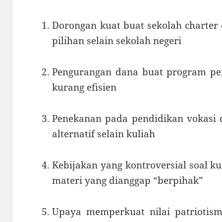
Dorongan kuat buat sekolah charter
pilihan selain sekolah negeri
Pengurangan dana buat program pen
kurang efisien
Penekanan pada pendidikan vokasi d
alternatif selain kuliah
Kebijakan yang kontroversial soal 
materi yang dianggap “berpihak”
Upaya memperkuat nilai patriotism