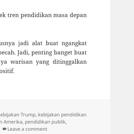
k tren pendidikan masa depan
usnya jadi alat buat ngangkat
ecah. Jadi, penting banget buat
aya warisan yang ditinggalkan
sitif.
ebijakan Trump
,
kebijakan pendidikan
n Amerika
,
pendidikan publik
,
on Warisan Pendidikan Donald Trum
Leave a comment