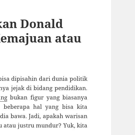
kan Donald
emajuan atau
sa dipisahin dari dunia politik
unya jejak di bidang pendidikan.
ang
bukan figur yang biasanya
 beberapa hal yang bisa kita
dia bawa. Jadi, apakah warisan
u atau justru mundur? Yuk, kita