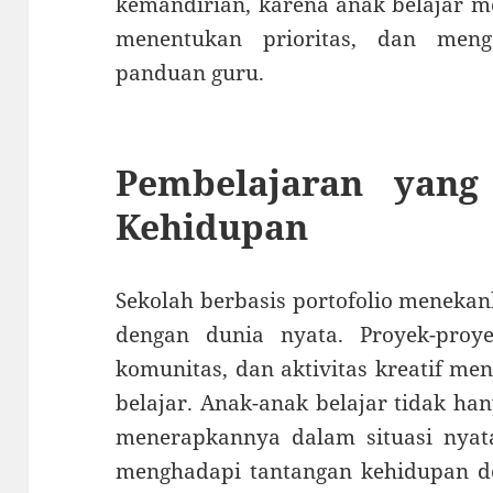
kemandirian, karena anak belajar m
menentukan prioritas, dan meng
panduan guru.
Pembelajaran yang
Kehidupan
Sekolah berbasis portofolio meneka
dengan dunia nyata. Proyek-proye
komunitas, dan aktivitas kreatif men
belajar. Anak-anak belajar tidak han
menerapkannya dalam situasi nyat
menghadapi tantangan kehidupan de