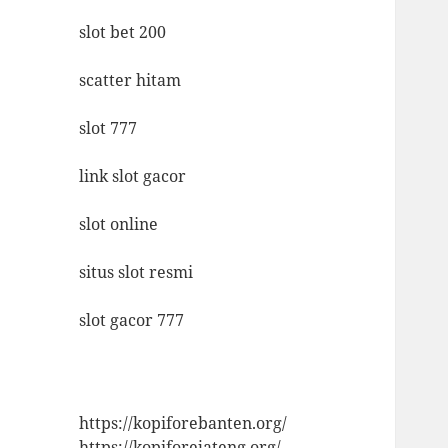
slot bet 200
scatter hitam
slot 777
link slot gacor
slot online
situs slot resmi
slot gacor 777
https://kopiforebanten.org/
https://kopiforejateng.org/