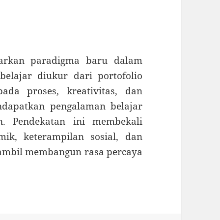
warkan paradigma baru dalam
elajar diukur dari portofolio
ada proses, kreativitas, dan
ndapatkan pengalaman belajar
n. Pendekatan ini membekali
ik, keterampilan sosial, dan
sambil membangun rasa percaya