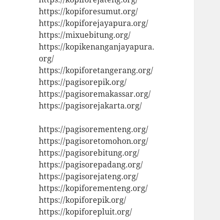
https://kopiforesumut.org/
https://kopiforejayapura.org/
https://mixuebitung.org/
https://kopikenanganjayapura.
org/
https://kopiforetangerang.org/
https://pagisorepik.org/
https://pagisoremakassar.org/
https://pagisorejakarta.org/
https://pagisorementeng.org/
https://pagisoretomohon.org/
https://pagisorebitung.org/
https://pagisorepadang.org/
https://pagisorejateng.org/
https://kopiforementeng.org/
https://kopiforepik.org/
https://kopiforepluit.org/