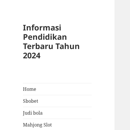
Informasi
Pendidikan
Terbaru Tahun
2024
Home
Sbobet
Judi bola
Mahjong Slot