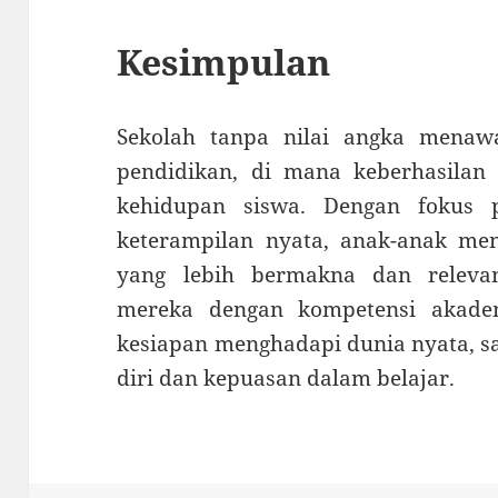
Kesimpulan
Sekolah tanpa nilai angka mena
pendidikan, di mana keberhasilan b
kehidupan siswa. Dengan fokus p
keterampilan nyata, anak-anak me
yang lebih bermakna dan releva
mereka dengan kompetensi akadem
kesiapan menghadapi dunia nyata, 
diri dan kepuasan dalam belajar.