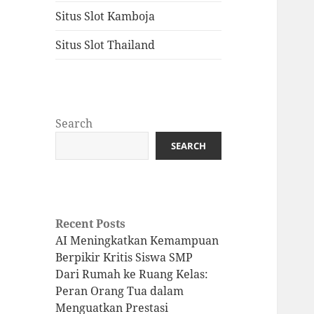
Situs Slot Kamboja
Situs Slot Thailand
Search
SEARCH
Recent Posts
AI Meningkatkan Kemampuan
Berpikir Kritis Siswa SMP
Dari Rumah ke Ruang Kelas:
Peran Orang Tua dalam
Menguatkan Prestasi