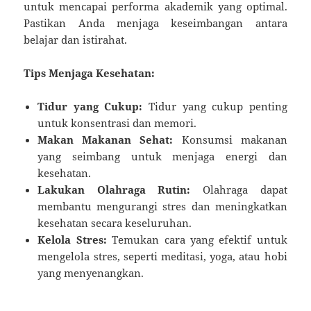
untuk mencapai performa akademik yang optimal.
Pastikan Anda menjaga keseimbangan antara
belajar dan istirahat.
Tips Menjaga Kesehatan:
Tidur yang Cukup:
Tidur yang cukup penting
untuk konsentrasi dan memori.
Makan Makanan Sehat:
Konsumsi makanan
yang seimbang untuk menjaga energi dan
kesehatan.
Lakukan Olahraga Rutin:
Olahraga dapat
membantu mengurangi stres dan meningkatkan
kesehatan secara keseluruhan.
Kelola Stres:
Temukan cara yang efektif untuk
mengelola stres, seperti meditasi, yoga, atau hobi
yang menyenangkan.