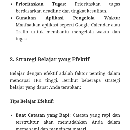
Prioritaskan Tugas:
Prioritaskan tugas
berdasarkan deadline dan tingkat kesulitan.
Gunakan Aplikasi Pengelola Waktu:
Manfaatkan aplikasi seperti Google Calendar atau
Trello untuk membantu mengelola waktu dan
tugas.
2. Strategi Belajar yang Efektif
Belajar dengan efektif adalah faktor penting dalam
mencapai IPK tinggi. Berikut beberapa strategi
belajar yang dapat Anda terapkan:
Tips Belajar Efektif:
Buat Catatan yang Rapi:
Catatan yang rapi dan
terstruktur akan memudahkan Anda dalam
memahami dan mengingat materi.