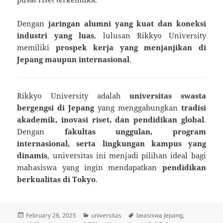
Dengan
jaringan alumni yang kuat dan koneksi
industri yang luas
, lulusan Rikkyo University
memiliki
prospek kerja yang menjanjikan di
Jepang maupun internasional
.
Rikkyo University adalah
universitas swasta
bergengsi di Jepang
yang menggabungkan
tradisi
akademik, inovasi riset, dan pendidikan global
.
Dengan
fakultas unggulan, program
internasional, serta lingkungan kampus yang
dinamis
, universitas ini menjadi pilihan ideal bagi
mahasiswa yang ingin mendapatkan
pendidikan
berkualitas di Tokyo
.
Posted
Categories
Tags
February 28, 2025
universitas
beasiswa Jepang
,