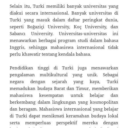
Selain itu, Turki memiliki banyak universitas yang
diakui secara internasional. Banyak universitas di
Turki yang masuk dalam daftar peringkat dunia,
seperti Boğaziçi University, Koç University, dan
Sabancı University. Universitas-universitas ini
menawarkan berbagai program studi dalam bahasa
Inggris, sehingga mahasiswa internasional tidak
perlu khawatir tentang kendala bahasa.
Pendidikan tinggi di Turki juga menawarkan
pengalaman multikultural yang unik. Sebagai
negara dengan sejarah yang kaya, Turki
memadukan budaya Barat dan Timur, memberikan
mahasiswa kesempatan untuk belajar dan
berkembang dalam lingkungan yang kosmopolitan
dan beragam. Mahasiswa internasional yang belajar
di Turki dapat menikmati keramahan budaya lokal
serta memperluas perspektif mereka dengan