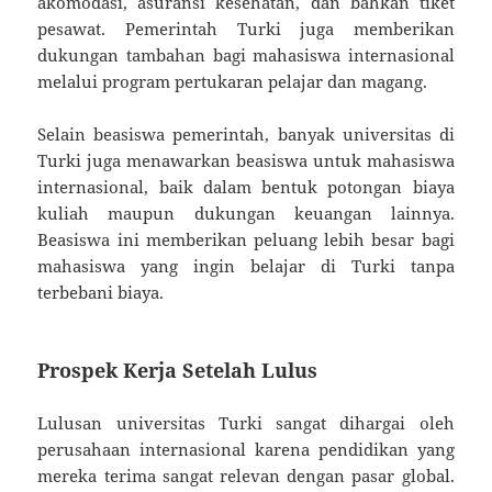
akomodasi, asuransi kesehatan, dan bahkan tiket
pesawat. Pemerintah Turki juga memberikan
dukungan tambahan bagi mahasiswa internasional
melalui program pertukaran pelajar dan magang.
Selain beasiswa pemerintah, banyak universitas di
Turki juga menawarkan beasiswa untuk mahasiswa
internasional, baik dalam bentuk potongan biaya
kuliah maupun dukungan keuangan lainnya.
Beasiswa ini memberikan peluang lebih besar bagi
mahasiswa yang ingin belajar di Turki tanpa
terbebani biaya.
Prospek Kerja Setelah Lulus
Lulusan universitas Turki sangat dihargai oleh
perusahaan internasional karena pendidikan yang
mereka terima sangat relevan dengan pasar global.