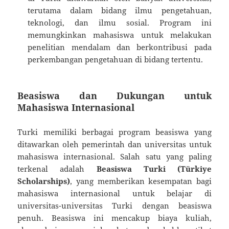
terutama dalam bidang ilmu pengetahuan,
teknologi, dan ilmu sosial. Program ini
memungkinkan mahasiswa untuk melakukan
penelitian mendalam dan berkontribusi pada
perkembangan pengetahuan di bidang tertentu.
Beasiswa dan Dukungan untuk
Mahasiswa Internasional
Turki memiliki berbagai program beasiswa yang
ditawarkan oleh pemerintah dan universitas untuk
mahasiswa internasional. Salah satu yang paling
terkenal adalah
Beasiswa Turki (Türkiye
Scholarships)
, yang memberikan kesempatan bagi
mahasiswa internasional untuk belajar di
universitas-universitas Turki dengan beasiswa
penuh. Beasiswa ini mencakup biaya kuliah,