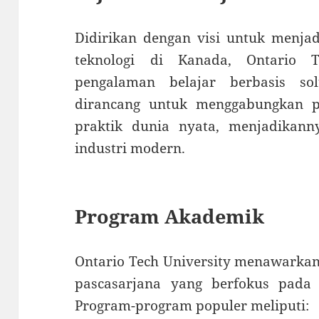
Didirikan dengan visi untuk menja
teknologi di Kanada, Ontario 
pengalaman belajar berbasis solu
dirancang untuk menggabungkan 
praktik dunia nyata, menjadikan
industri modern.
Program Akademik
Ontario Tech University menawarkan
pascasarjana yang berfokus pada t
Program-program populer meliputi: