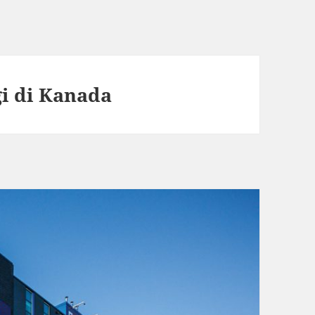
gi di Kanada