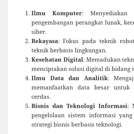
Ilmu Komputer
: Menyediakan 
pengembangan perangkat lunak, kec
siber.
Rekayasa
: Fokus pada teknik roboti
teknik berbasis lingkungan.
Kesehatan Digital
: Memadukan tekno
menciptakan solusi digital di bidang 
Ilmu Data dan Analitik
: Menga
memanfaatkan data besar untuk 
cerdas.
Bisnis dan Teknologi Informasi
: 
pengelolaan sistem informasi ya
strategi bisnis berbasis teknologi.