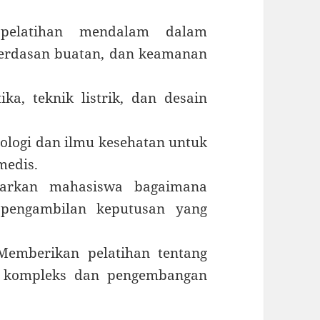
pelatihan mendalam dalam
erdasan buatan, dan keamanan
ka, teknik listrik, dan desain
logi dan ilmu kesehatan untuk
medis.
jarkan mahasiswa bagaimana
pengambilan keputusan yang
Memberikan pelatihan tentang
ng kompleks dan pengembangan