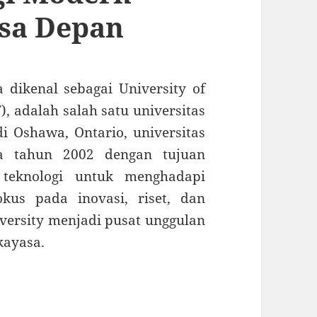
sa Depan
 dikenal sebagai University of
), adalah salah satu universitas
di Oshawa, Ontario, universitas
a tahun 2002 dengan tujuan
 teknologi untuk menghadapi
kus pada inovasi, riset, dan
iversity menjadi pusat unggulan
kayasa.