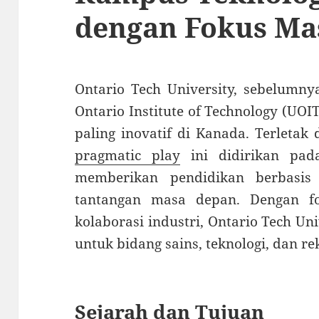
dengan Fokus Ma
Ontario Tech University, sebelumnya
Ontario Institute of Technology (UOIT
paling inovatif di Kanada. Terletak 
pragmatic play
ini didirikan pad
memberikan pendidikan berbasis
tantangan masa depan. Dengan fo
kolaborasi industri, Ontario Tech Un
untuk bidang sains, teknologi, dan re
Sejarah dan Tujuan