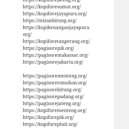
https://kopiforesumut.org/
https://kopiforejayapura.org/
https://mixuebitung.org/
https://kopikenanganjayapura.
org/
https://kopiforetangerang.org/
https://pagisorepik.org/
https://pagisoremakassar.org/
https://pagisorejakarta.org/
https://pagisorementeng.org/
https://pagisoretomohon.org/
https://pagisorebitung.org/
https://pagisorepadang.org/
https://pagisorejateng.org/
https://kopiforementeng.org/
https://kopiforepik.org/
https://kopiforepluit.org/