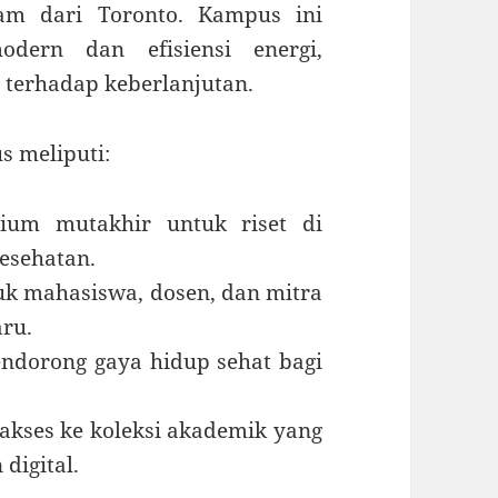
jam dari Toronto. Kampus ini
dern dan efisiensi energi,
terhadap keberlanjutan.
s meliputi:
rium mutakhir untuk riset di
kesehatan.
tuk mahasiswa, dosen, dan mitra
aru.
endorong gaya hidup sehat bagi
akses ke koleksi akademik yang
digital.