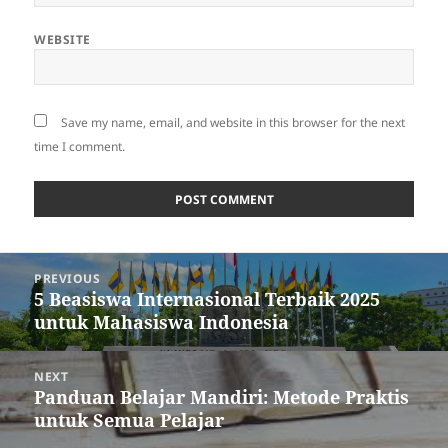
WEBSITE
Save my name, email, and website in this browser for the next
time I comment.
Post
PREVIOUS
navigation
5 Beasiswa Internasional Terbaik 2025
Previous
untuk Mahasiswa Indonesia
post:
NEXT
Panduan Belajar Mandiri: Metode Praktis
Next
untuk Semua Pelajar
post: