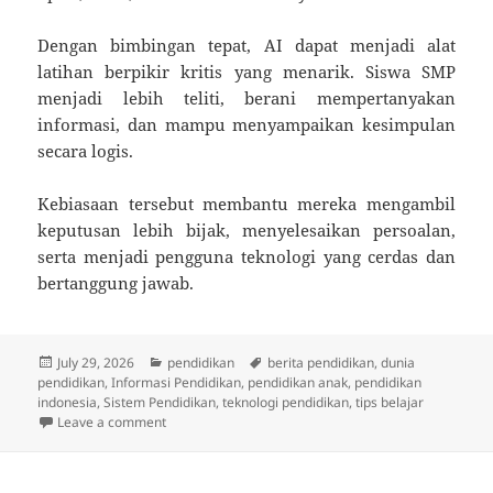
Dengan bimbingan tepat, AI dapat menjadi alat
latihan berpikir kritis yang menarik. Siswa SMP
menjadi lebih teliti, berani mempertanyakan
informasi, dan mampu menyampaikan kesimpulan
secara logis.
Kebiasaan tersebut membantu mereka mengambil
keputusan lebih bijak, menyelesaikan persoalan,
serta menjadi pengguna teknologi yang cerdas dan
bertanggung jawab.
Posted
Categories
Tags
July 29, 2026
pendidikan
berita pendidikan
,
dunia
on
pendidikan
,
Informasi Pendidikan
,
pendidikan anak
,
pendidikan
indonesia
,
Sistem Pendidikan
,
teknologi pendidikan
,
tips belajar
on AI Meningkatkan Kemampuan Berpikir Kritis Sisw
Leave a comment