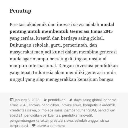
Penutup
Prestasi akademik dan inovasi siswa adalah
modal
penting untuk membentuk Generasi Emas 2045
yang cerdas, kreatif, dan berdaya saing global.
Dukungan sekolah, guru, pemerintah, dan
masyarakat menjadi kunci dalam membina generasi
muda agar mampu bersaing di tingkat nasional
maupun internasional. Dengan investasi pendidikan
yang tepat, Indonesia akan memiliki generasi muda
unggul yang siap menggerakkan kemajuan bangsa.
Posted
Categories
Tags
January 5, 2026
pendidikan
daya saing global
,
generasi
on
emas 2045
,
Inovasi pendidikan
,
inovasi siswa
,
kompetisi akademik
,
kreativitas siswa
,
olimpiade sains
,
pembangunan SDM
,
pendidikan
abad 21
,
pendidikan berkualitas
,
pendidikan inovatif
,
pengembangan karakter
,
prestasi siswa
,
sekolah unggul
,
siswa
on Prestasi Akademik dan Inovasi Sis
berprestasi
Leave a comment