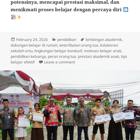
potensinya, mencapai prestasi maksimal, dan
menikmati proses belajar dengan percaya diri
Posted
Categories
Tags
February 24, 2026
pendidikan
bimbingan akademik
,
on
dukungan belajar di rumah
,
keterlibatan orang tua
,
kolaborasi
sekolah-ortu
,
lingkungan belajar kondusif
,
motivasi belajar anak
,
pendidikan keluarga
,
peran orang tua
,
prestasi akademik anak
,
tips
on Dari Rumah ke Ruang Kelas: Pera
belajar efektif
Leave a comment