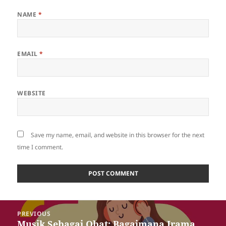
NAME
*
EMAIL
*
WEBSITE
Save my name, email, and website in this browser for the next
time I comment.
Post
PREVIOUS
navigation
Musik Sebagai Obat: Bagaimana Irama
Previous