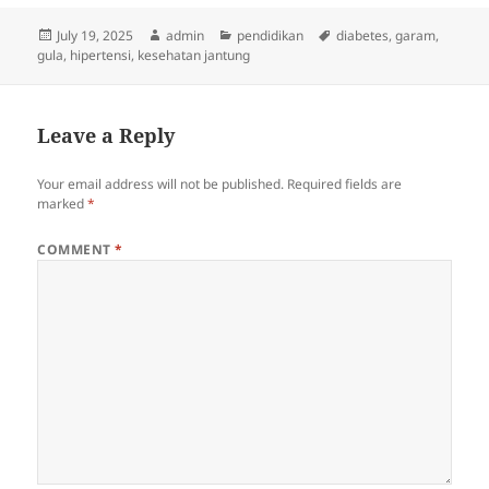
Posted
Author
Categories
Tags
July 19, 2025
admin
pendidikan
diabetes
,
garam
,
on
gula
,
hipertensi
,
kesehatan jantung
Leave a Reply
Your email address will not be published.
Required fields are
marked
*
COMMENT
*