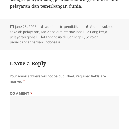
pelayaran dan penerbangan dunia.
Posted
Author
Categories
Tags
June 23, 2025
admin
pendidikan
Alumni sukses
on
sekolah pelayaran
,
Karier pelaut internasional
,
Peluang kerja
pelayaran global
,
Pilot Indonesia di luar negeri
,
Sekolah
penerbangan terbaik Indonesia
Leave a Reply
Your email address will not be published.
Required fields are
marked
*
COMMENT
*