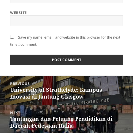
WEBSITE
Save my name, email, and website in this browser for the next
time I comment.
Post
PREVIOUS
navigation
University of Strathclyde: Kampus
Previous
Inovasi di Jantung Glasgow
post:
NEXT
Tantangan dan Peluang Pendidikan di
Next
Daerah Pedesaan Italia
post: