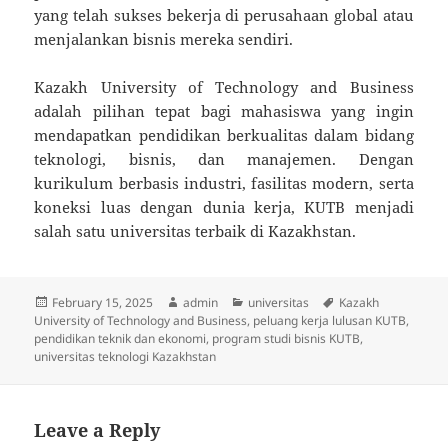
yang telah sukses bekerja di perusahaan global atau
menjalankan bisnis mereka sendiri.
Kazakh University of Technology and Business
adalah pilihan tepat bagi mahasiswa yang ingin
mendapatkan pendidikan berkualitas dalam bidang
teknologi, bisnis, dan manajemen. Dengan
kurikulum berbasis industri, fasilitas modern, serta
koneksi luas dengan dunia kerja, KUTB menjadi
salah satu universitas terbaik di Kazakhstan.
Posted
Author
Categories
Tags
February 15, 2025
admin
universitas
Kazakh
on
University of Technology and Business
,
peluang kerja lulusan KUTB
,
pendidikan teknik dan ekonomi
,
program studi bisnis KUTB
,
universitas teknologi Kazakhstan
Leave a Reply