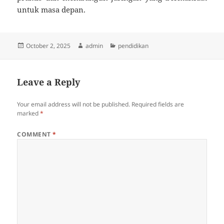
untuk masa depan.
Posted
Author
Categories
October 2, 2025
admin
pendidikan
on
Leave a Reply
Your email address will not be published.
Required fields are
marked
*
COMMENT
*