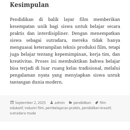
Kesimpulan
Pendidikan di balik layar film memberikan
kesempatan unik bagi siswa untuk belajar secara
praktis dan interdisipliner. Dengan menempatkan
siswa sebagai sutradara, mereka tidak hanya
menguasai keterampilan teknis produksi film, tetapi
juga belajar tentang kepemimpinan, kerja tim, dan
kreativitas. Proses ini membuktikan bahwa belajar
bisa terjadi di luar ruang kelas tradisional, melalui
pengalaman nyata yang menyiapkan siswa untuk
tantangan dunia modern.
Posted
Author
Categories
Tags
September 2, 2025
admin
pendidikan
film
on
edukatif
,
industri film
,
pembelajaran praktis
,
pendidikan kreatif
,
sutradara muda