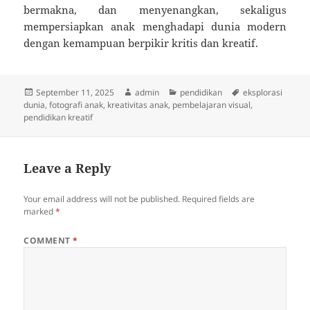
bermakna, dan menyenangkan, sekaligus
mempersiapkan anak menghadapi dunia modern
dengan kemampuan berpikir kritis dan kreatif.
Posted
Author
Categories
Tags
September 11, 2025
admin
pendidikan
eksplorasi
on
dunia
,
fotografi anak
,
kreativitas anak
,
pembelajaran visual
,
pendidikan kreatif
Leave a Reply
Your email address will not be published.
Required fields are
marked
*
COMMENT
*