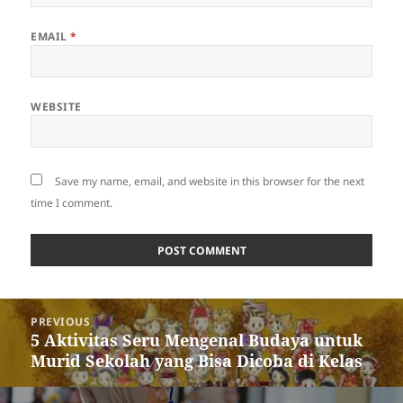
EMAIL
*
WEBSITE
Save my name, email, and website in this browser for the next
time I comment.
Post
PREVIOUS
navigation
5 Aktivitas Seru Mengenal Budaya untuk
Previous
Murid Sekolah yang Bisa Dicoba di Kelas
post: