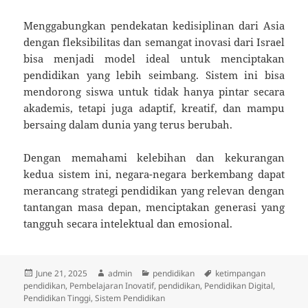
Menggabungkan pendekatan kedisiplinan dari Asia
dengan fleksibilitas dan semangat inovasi dari Israel
bisa menjadi model ideal untuk menciptakan
pendidikan yang lebih seimbang. Sistem ini bisa
mendorong siswa untuk tidak hanya pintar secara
akademis, tetapi juga adaptif, kreatif, dan mampu
bersaing dalam dunia yang terus berubah.
Dengan memahami kelebihan dan kekurangan
kedua sistem ini, negara-negara berkembang dapat
merancang strategi pendidikan yang relevan dengan
tantangan masa depan, menciptakan generasi yang
tangguh secara intelektual dan emosional.
Posted
Author
Categories
Tags
June 21, 2025
admin
pendidikan
ketimpangan
on
pendidikan
,
Pembelajaran Inovatif
,
pendidikan
,
Pendidikan Digital
,
Pendidikan Tinggi
,
Sistem Pendidikan