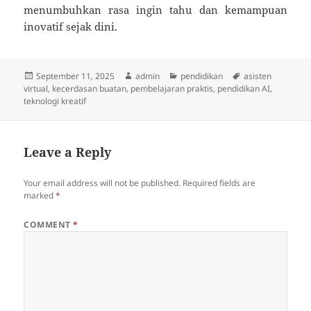
menumbuhkan rasa ingin tahu dan kemampuan
inovatif sejak dini.
Posted
Author
Categories
Tags
September 11, 2025
admin
pendidikan
asisten
on
virtual
,
kecerdasan buatan
,
pembelajaran praktis
,
pendidikan AI
,
teknologi kreatif
Leave a Reply
Your email address will not be published.
Required fields are
marked
*
COMMENT
*