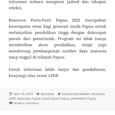
informasi terbaru mengenai jadwal dan tahapan
seleksi.
Beasiswa Putra-Putri Papua 2025 merupakan
kesempatan emas bagi generasi muda Papua untuk
melanjutkan pendidikan tinggi dengan dukungan
penuh dari pemerintah.
Program ini tidak hanya
memberikan akses pendidikan, tetapi juga
mendorong pembangunan sumber daya manusia
yang unggul di wilayah Papua.
Untuk informasi lebih lanjut dan pendaftaran,
kunjungi situs resmi LPDP:
Posted
Categories
Tags
April 18, 2025
beasiswa
bantuan pendidikan
,
beasiswa
on
2025
,
beasiswa Papua
,
kuliah gratis Papua
,
pendidikan Papua
on Beasiswa 2025 Khusus Putra-Putri Papua untuk Kul
Leave a comment