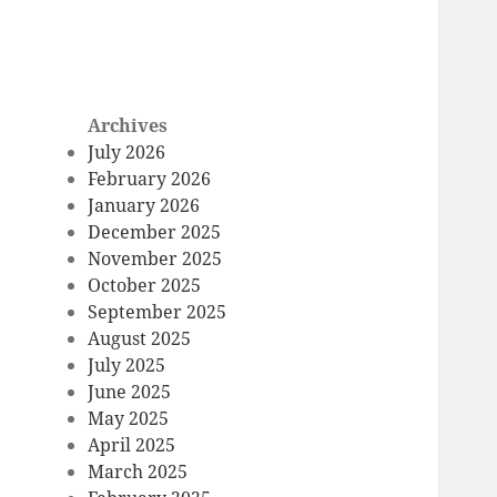
Archives
July 2026
February 2026
January 2026
December 2025
November 2025
October 2025
September 2025
August 2025
July 2025
June 2025
May 2025
April 2025
March 2025