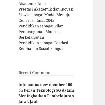
Akademik Anak
Prestasi Akademik dan Inovasi
Siswa sebagai Modal Menuju
Generasi Emas 2045
Pendidikan sebagai Pilar
Pembangunan Manusia
Berkelanjutan
Pendidikan sebagai Fondasi
Ketahanan Sosial Bangsa
Recent Comments
info bonus new member 100
on
Peran Teknologi 5G dalam
Meningkatkan Pembelajaran
Jarak Jauh