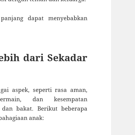
panjang dapat menyebabkan
ebih dari Sekadar
ai aspek, seperti rasa aman,
ermain, dan kesempatan
 dan bakat. Berikut beberapa
bahagiaan anak: