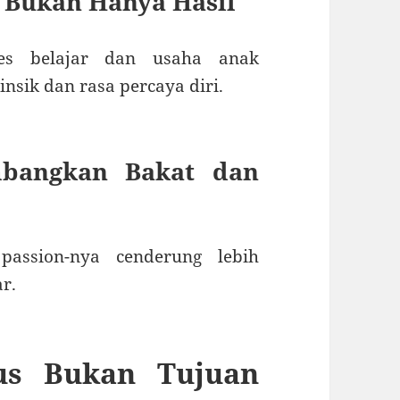
, Bukan Hanya Hasil
es belajar dan usaha anak
sik dan rasa percaya diri.
bangkan Bakat dan
passion-nya cenderung lebih
r.
us Bukan Tujuan