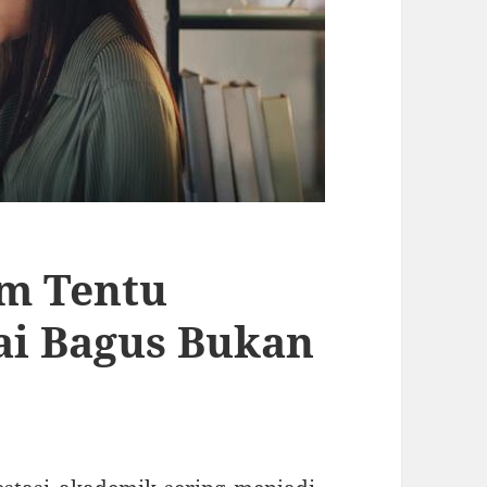
um Tentu
lai Bagus Bukan