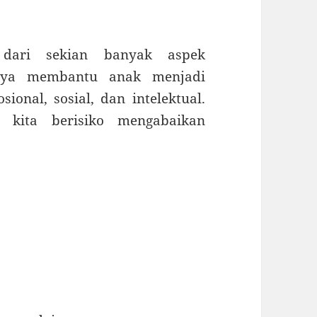
 dari sekian banyak aspek
usnya membantu anak menjadi
ional, sosial, dan intelektual.
, kita berisiko mengabaikan