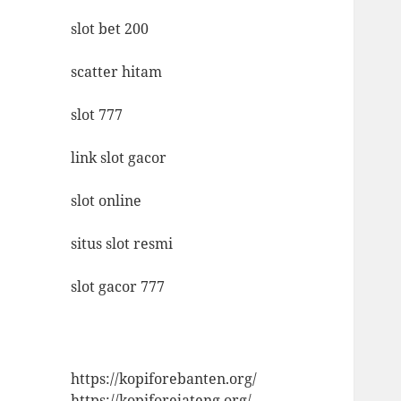
slot bet 200
scatter hitam
slot 777
link slot gacor
slot online
situs slot resmi
slot gacor 777
https://kopiforebanten.org/
https://kopiforejateng.org/