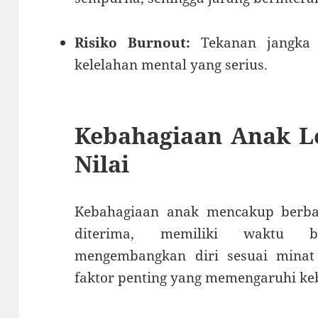
Risiko Burnout:
Tekanan jangka 
kelelahan mental yang serius.
Kebahagiaan Anak L
Nilai
Kebahagiaan anak mencakup berbag
diterima, memiliki waktu b
mengembangkan diri sesuai minat
faktor penting yang memengaruhi ke