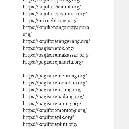
https://kopiforesumut.org/
https://kopiforejayapura.org/
https://mixuebitung.org/
https://kopikenanganjayapura.
org/
https://kopiforetangerang.org/
https://pagisorepik.org/
https://pagisoremakassar.org/
https://pagisorejakarta.org/
https://pagisorementeng.org/
https://pagisoretomohon.org/
https://pagisorebitung.org/
https://pagisorepadang.org/
https://pagisorejateng.org/
https://kopiforementeng.org/
https://kopiforepik.org/
https://kopiforepluit.org/