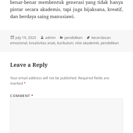
benar-benar membentuk generasi yang tidak hanya
pintar secara akademis, tapi juga bijaksana, kreatif,
dan berdaya saing manusiawi.
Posted
Author
Categories
Tags
July 19, 2025
admin
pendidikan
kecerdasan
on
emosional
,
kreativitas anak
,
kurikulum
,
nilai akademik
,
pendidikan
Leave a Reply
Your email address will not be published.
Required fields are
marked
*
COMMENT
*