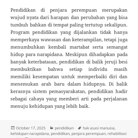
Pendidikan di penjara perempuan merupakan
wujud nyata dari harapan dan perubahan yang bisa
tumbuh bahkan di tempat paling tertutup sekalipun.
Program pendidikan yang dijalankan tidak hanya
memperkaya wawasan dan keterampilan, tetapi juga
menumbuhkan kembali martabat serta semangat
hidup para narapidana. Meskipun dihadapkan pada
banyak keterbatasan, pendidikan di balik jeruji besi
membuktikan bahwa setiap individu masih
memiliki kesempatan untuk memperbaiki diri dan
menemukan arah baru dalam hidupnya. Di balik
kerasnya sistem pemasyarakatan, pendidikan hadir
sebagai cahaya yang memberi arti pada perjalanan
menuju kehidupan yang lebih baik.
Posted
Categories
Tags
October 17, 2025
pendidikan
hak asasi manusia
,
on
kehidupan narapidana
,
pendidikan
,
penjara perempuan
,
rehabilitasi