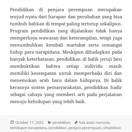
Pendidikan di penjara perempuan merupakan
wujud nyata dari harapan dan perubahan yang bisa
tumbuh bahkan di tempat paling tertutup sekalipun.
Program pendidikan yang dijalankan tidak hanya
memperkaya wawasan dan keterampilan, tetapi juga
menumbuhkan kembali martabat serta semangat
hidup para narapidana. Meskipun dihadapkan pada
banyak keterbatasan, pendidikan di balik jeruji besi
membuktikan bahwa setiap individu masih
memiliki kesempatan untuk memperbaiki diri dan
menemukan arah baru dalam hidupnya. Di balik
kerasnya sistem pemasyarakatan, pendidikan hadir
sebagai cahaya yang memberi arti pada perjalanan
menuju kehidupan yang lebih baik.
Posted
Categories
Tags
October 17, 2025
pendidikan
hak asasi manusia
,
on
kehidupan narapidana
,
pendidikan
,
penjara perempuan
,
rehabilitasi