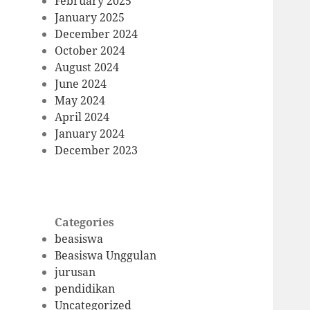
February 2025
January 2025
December 2024
October 2024
August 2024
June 2024
May 2024
April 2024
January 2024
December 2023
Categories
beasiswa
Beasiswa Unggulan
jurusan
pendidikan
Uncategorized