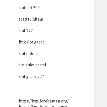
slot bet 200
scatter hitam
slot 777
link slot gacor
slot online
situs slot resmi
slot gacor 777
https://kopiforebanten.org/
https://kopiforejateng.org/