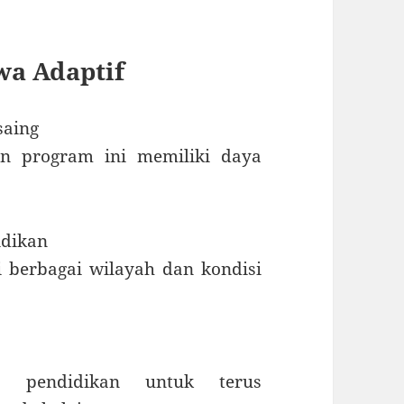
wa Adaptif
saing
an program ini memiliki daya
idikan
 berbagai wilayah dan kondisi
 pendidikan untuk terus