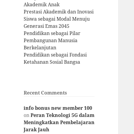
Akademik Anak
Prestasi Akademik dan Inovasi
Siswa sebagai Modal Menuju
Generasi Emas 2045
Pendidikan sebagai Pilar
Pembangunan Manusia
Berkelanjutan
Pendidikan sebagai Fondasi
Ketahanan Sosial Bangsa
Recent Comments
info bonus new member 100
on
Peran Teknologi 5G dalam
Meningkatkan Pembelajaran
Jarak Jauh