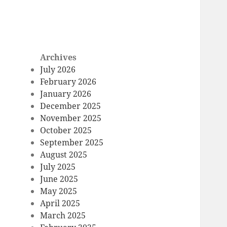
Archives
July 2026
February 2026
January 2026
December 2025
November 2025
October 2025
September 2025
August 2025
July 2025
June 2025
May 2025
April 2025
March 2025