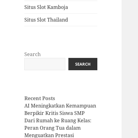
Situs Slot Kamboja
Situs Slot Thailand
Search
SEARCH
Recent Posts
AI Meningkatkan Kemampuan
Berpikir Kritis Siswa SMP
Dari Rumah ke Ruang Kelas:
Peran Orang Tua dalam
Menguatkan Prestasi