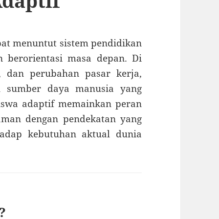
daptif
at menuntut sistem pendidikan
an berorientasi masa depan. Di
si, dan perubahan pasar kerja,
n sumber daya manusia yang
siswa adaptif memainkan peran
zaman dengan pendekatan yang
rhadap kebutuhan aktual dunia
?