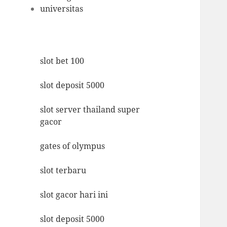
universitas
slot bet 100
slot deposit 5000
slot server thailand super
gacor
gates of olympus
slot terbaru
slot gacor hari ini
slot deposit 5000