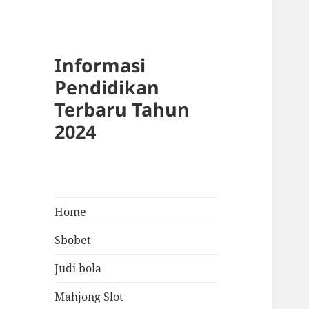
Informasi
Pendidikan
Terbaru Tahun
2024
Home
Sbobet
Judi bola
Mahjong Slot