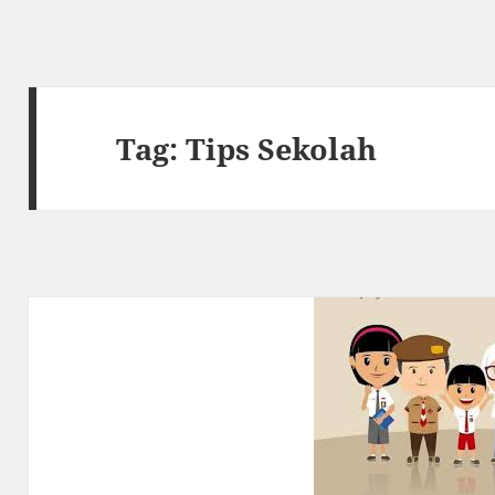
Tag:
Tips Sekolah