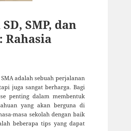
 SD, SMP, dan
: Rahasia
a SMA adalah sebuah perjalanan
tapi juga sangat berharga. Bagi
fase penting dalam membentuk
etahuan yang akan berguna di
masa-masa sekolah dengan baik
alah beberapa tips yang dapat