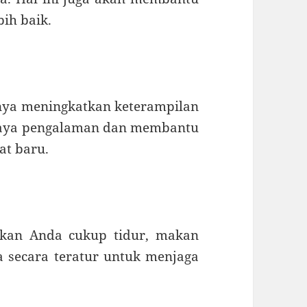
ih baik.
anya meningkatkan keterampilan
rkaya pengalaman dan membantu
t baru.
tikan Anda cukup tidur, makan
a secara teratur untuk menjaga