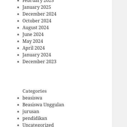
February 2025
January 2025
December 2024
October 2024
August 2024
June 2024
May 2024
April 2024
January 2024
December 2023
Categories
beasiswa
Beasiswa Unggulan
jurusan
pendidikan
Uncategorized