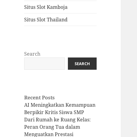
Situs Slot Kamboja
Situs Slot Thailand
Search
SEARCH
Recent Posts
AI Meningkatkan Kemampuan
Berpikir Kritis Siswa SMP
Dari Rumah ke Ruang Kelas:
Peran Orang Tua dalam
Menguatkan Prestasi