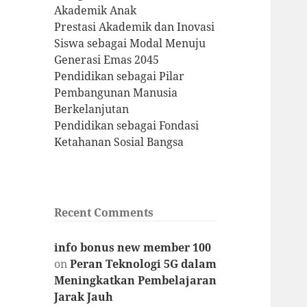
Akademik Anak
Prestasi Akademik dan Inovasi
Siswa sebagai Modal Menuju
Generasi Emas 2045
Pendidikan sebagai Pilar
Pembangunan Manusia
Berkelanjutan
Pendidikan sebagai Fondasi
Ketahanan Sosial Bangsa
Recent Comments
info bonus new member 100
on
Peran Teknologi 5G dalam
Meningkatkan Pembelajaran
Jarak Jauh