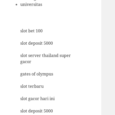
universitas
slot bet 100
slot deposit 5000
slot server thailand super
gacor
gates of olympus
slot terbaru
slot gacor hari ini
slot deposit 5000