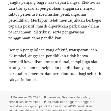
jangka panjang bagi masa depan bangsa. Efektivitas
dan transparansi pengelolaan anggaran menjadi
faktor penentu keberhasilan pembangunan
pendidikan. Meskipun telah menunjukkan berbagai
capaian positif, masih diperlukan perbaikan dalam
perencanaan, distribusi, serta pengawasan
penggunaan dana pendidikan.
Dengan pengelolaan yang efektif, transparan, dan
akuntabel, anggaran pendidikan tidak hanya
menjadi kewajiban konstitusional, tetapi juga alat
strategis dalam menciptakan pendidikan yang
berkualitas, merata, dan berkelanjutan bagi seluruh
rakyat Indonesia.
Posted
Categories
December 26, 2025
beasiswa
,
Beasiswa Unggulan
,
on
Tags
pendidikan
,
universitas
akuntabilitas anggaran
,
anggaran
pendidikan
,
anggaran pendidikan nasional
,
APBN pendidikan
,
belanja pendidikan
,
dana APBN pendidikan
,
dana pendidikan
,