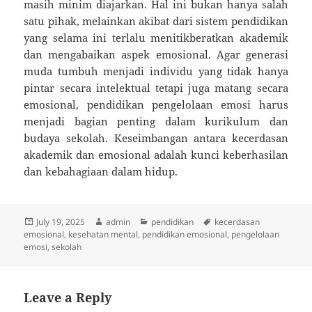
masih minim diajarkan. Hal ini bukan hanya salah
satu pihak, melainkan akibat dari sistem pendidikan
yang selama ini terlalu menitikberatkan akademik
dan mengabaikan aspek emosional. Agar generasi
muda tumbuh menjadi individu yang tidak hanya
pintar secara intelektual tetapi juga matang secara
emosional, pendidikan pengelolaan emosi harus
menjadi bagian penting dalam kurikulum dan
budaya sekolah. Keseimbangan antara kecerdasan
akademik dan emosional adalah kunci keberhasilan
dan kebahagiaan dalam hidup.
Posted
Author
Categories
Tags
July 19, 2025
admin
pendidikan
kecerdasan
on
emosional
,
kesehatan mental
,
pendidikan emosional
,
pengelolaan
emosi
,
sekolah
Leave a Reply