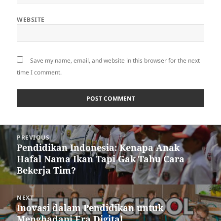
WEBSITE
Save my name, email, and website in this browser for the next
time I comment.
Post
PREVIOUS
navigation
Pendidikan Indonesia: Kenapa Anak
Previous
Hafal Nama Ikan Tapi Gak Tahu Cara
post:
Bekerja Tim?
NEXT
Inovasi dalam Pendidikan untuk
Next
Menghadapi Era Digital
post: