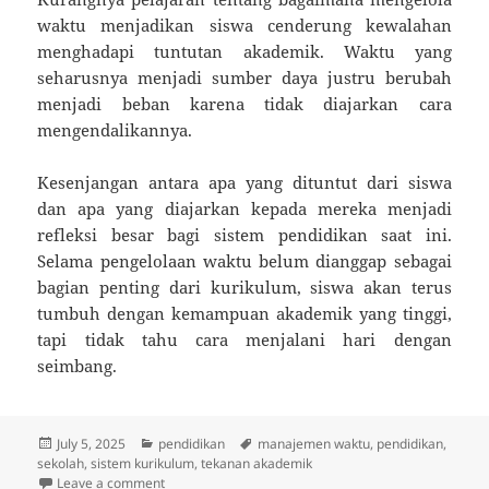
waktu menjadikan siswa cenderung kewalahan
menghadapi tuntutan akademik. Waktu yang
seharusnya menjadi sumber daya justru berubah
menjadi beban karena tidak diajarkan cara
mengendalikannya.
Kesenjangan antara apa yang dituntut dari siswa
dan apa yang diajarkan kepada mereka menjadi
refleksi besar bagi sistem pendidikan saat ini.
Selama pengelolaan waktu belum dianggap sebagai
bagian penting dari kurikulum, siswa akan terus
tumbuh dengan kemampuan akademik yang tinggi,
tapi tidak tahu cara menjalani hari dengan
seimbang.
Posted
Categories
Tags
July 5, 2025
pendidikan
manajemen waktu
,
pendidikan
,
on
sekolah
,
sistem kurikulum
,
tekanan akademik
on Sekolah Tapi Gak Pernah Diajarin Cara Ngatur Wa
Leave a comment