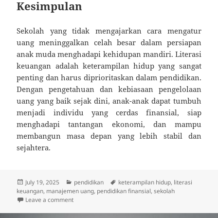
Kesimpulan
Sekolah yang tidak mengajarkan cara mengatur
uang meninggalkan celah besar dalam persiapan
anak muda menghadapi kehidupan mandiri. Literasi
keuangan adalah keterampilan hidup yang sangat
penting dan harus diprioritaskan dalam pendidikan.
Dengan pengetahuan dan kebiasaan pengelolaan
uang yang baik sejak dini, anak-anak dapat tumbuh
menjadi individu yang cerdas finansial, siap
menghadapi tantangan ekonomi, dan mampu
membangun masa depan yang lebih stabil dan
sejahtera.
Posted
Categories
Tags
July 19, 2025
pendidikan
keterampilan hidup
,
literasi
on
keuangan
,
manajemen uang
,
pendidikan finansial
,
sekolah
on Sekolah Nggak Ajarin Cara Ngatur Uang, Padahal 
Leave a comment