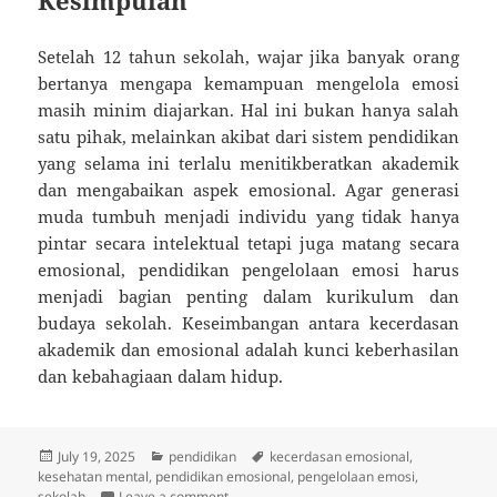
Setelah 12 tahun sekolah, wajar jika banyak orang
bertanya mengapa kemampuan mengelola emosi
masih minim diajarkan. Hal ini bukan hanya salah
satu pihak, melainkan akibat dari sistem pendidikan
yang selama ini terlalu menitikberatkan akademik
dan mengabaikan aspek emosional. Agar generasi
muda tumbuh menjadi individu yang tidak hanya
pintar secara intelektual tetapi juga matang secara
emosional, pendidikan pengelolaan emosi harus
menjadi bagian penting dalam kurikulum dan
budaya sekolah. Keseimbangan antara kecerdasan
akademik dan emosional adalah kunci keberhasilan
dan kebahagiaan dalam hidup.
Posted
Categories
Tags
July 19, 2025
pendidikan
kecerdasan emosional
,
on
kesehatan mental
,
pendidikan emosional
,
pengelolaan emosi
,
on Sekolah 12 Tahun, Tapi Nggak Pernah Dia
sekolah
Leave a comment