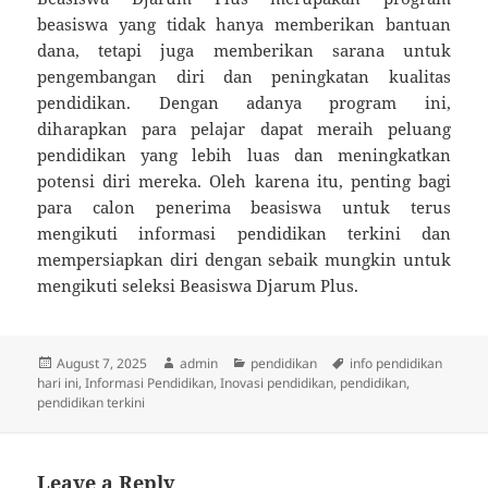
beasiswa yang tidak hanya memberikan bantuan
dana, tetapi juga memberikan sarana untuk
pengembangan diri dan peningkatan kualitas
pendidikan. Dengan adanya program ini,
diharapkan para pelajar dapat meraih peluang
pendidikan yang lebih luas dan meningkatkan
potensi diri mereka. Oleh karena itu, penting bagi
para calon penerima beasiswa untuk terus
mengikuti informasi pendidikan terkini dan
mempersiapkan diri dengan sebaik mungkin untuk
mengikuti seleksi Beasiswa Djarum Plus.
Posted
Author
Categories
Tags
August 7, 2025
admin
pendidikan
info pendidikan
on
hari ini
,
Informasi Pendidikan
,
Inovasi pendidikan
,
pendidikan
,
pendidikan terkini
Leave a Reply