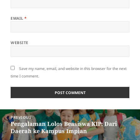
EMAIL
*
WEBSITE
Save my name, email, and website in this browser for the next
time I comment.
Post
PREVIOUS
navigation
Pengalaman Lolos Beasiswa KIP: Dari
Previous
Daerah ke Kampus Impian
post: