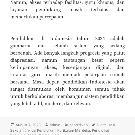
Namun, akses terhadap fasilitas, guru khusus, dan
layanan pendukung masih terbatas dan
memerlukan percepatan.
Pendidikan di Indonesia tahun 2024 adalah
gambaran dari sebuah sistem yang sedang
berbenah. Ada banyak langkah progresif yang patut
diapresiasi, namun tantangan besar seperti
ketimpangan akses, kesenjangan digital, dan
kualitas guru masih menjadi pekerjaan rumah
bersama. Masa depan pendidikan Indonesia akan
sangat ditentukan oleh komitmen semua pihak
untuk berkolaborasi membangun sistem pendidikan
yang lebih adil, modern, dan relevan.
Posted
Author
Categories
Tags
August 7, 2025
admin
pendidikan
Digitalisasi
on
Sekolah
,
Inklusi Pendidikan
,
Kurikulum Merdeka
,
Pendidikan