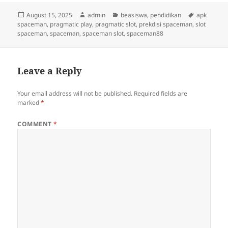
Posted
Author
Categories
Tags
August 15, 2025
admin
beasiswa
,
pendidikan
apk
on
spaceman
,
pragmatic play
,
pragmatic slot
,
prekdisi spaceman
,
slot
spaceman
,
spaceman
,
spaceman slot
,
spaceman88
Leave a Reply
Your email address will not be published.
Required fields are
marked
*
COMMENT
*