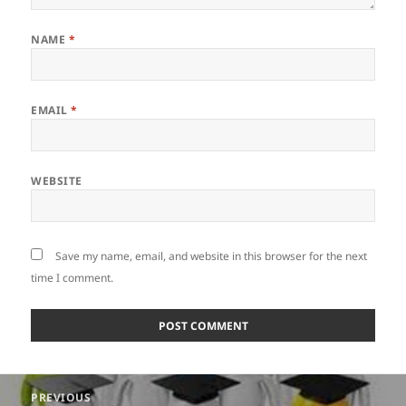
NAME
*
EMAIL
*
WEBSITE
Save my name, email, and website in this browser for the next
time I comment.
Post
PREVIOUS
navigation