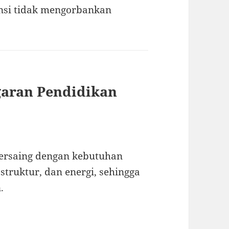
ensi tidak mengorbankan
garan Pendidikan
bersaing dengan kebutuhan
astruktur, dan energi, sehingga
.