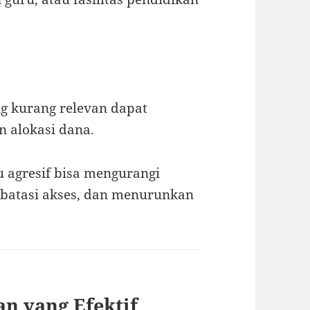
 kurang relevan dapat
 alokasi dana.
 agresif bisa mengurangi
mbatasi akses, dan menurunkan
an yang Efektif