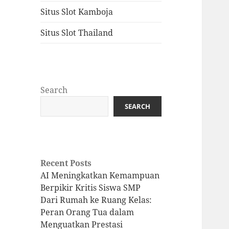
Situs Slot Kamboja
Situs Slot Thailand
Search
SEARCH
Recent Posts
AI Meningkatkan Kemampuan
Berpikir Kritis Siswa SMP
Dari Rumah ke Ruang Kelas:
Peran Orang Tua dalam
Menguatkan Prestasi