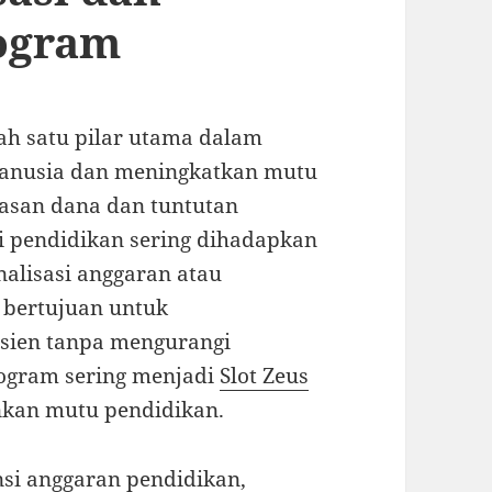
ogram
h satu pilar utama dalam
anusia dan meningkatkan mutu
asan dana dan tuntutan
i pendidikan sering dihadapkan
alisasi anggaran atau
 bertujuan untuk
isien tanpa mengurangi
ogram sering menjadi
Slot Zeus
nkan mutu pendidikan.
ensi anggaran pendidikan,