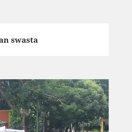
an swasta