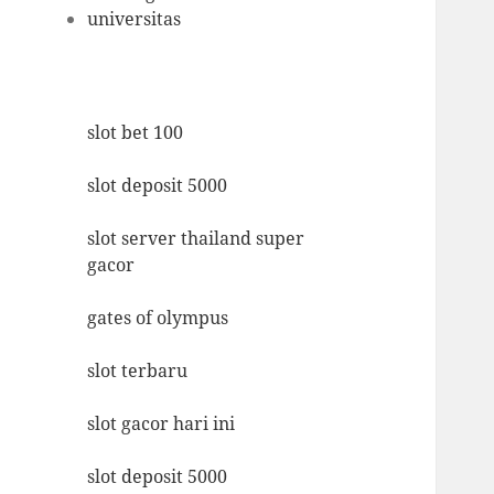
universitas
slot bet 100
slot deposit 5000
slot server thailand super
gacor
gates of olympus
slot terbaru
slot gacor hari ini
slot deposit 5000