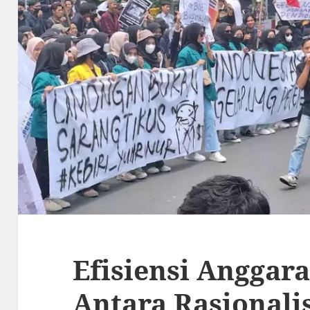
Efisiensi Anggar
Antara Rasionali