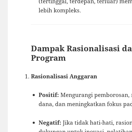
(tertinggal, terdepan, terluar) me
lebih kompleks.
Dampak Rasionalisasi d
Program
Rasionalisasi Anggaran
Positif:
Mengurangi pemborosan, 
dana, dan meningkatkan fokus pad
Negatif:
Jika tidak hati-hati, rasi
dukungan untuk inovasi, pelatihan 