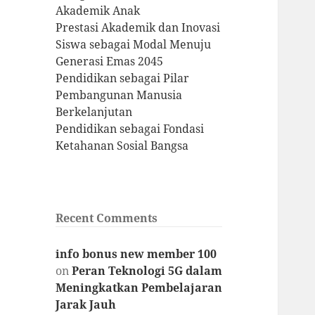
Akademik Anak
Prestasi Akademik dan Inovasi
Siswa sebagai Modal Menuju
Generasi Emas 2045
Pendidikan sebagai Pilar
Pembangunan Manusia
Berkelanjutan
Pendidikan sebagai Fondasi
Ketahanan Sosial Bangsa
Recent Comments
info bonus new member 100
on
Peran Teknologi 5G dalam
Meningkatkan Pembelajaran
Jarak Jauh