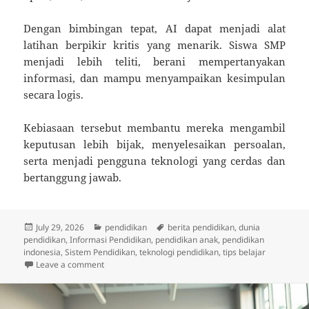
Dengan bimbingan tepat, AI dapat menjadi alat
latihan berpikir kritis yang menarik. Siswa SMP
menjadi lebih teliti, berani mempertanyakan
informasi, dan mampu menyampaikan kesimpulan
secara logis.
Kebiasaan tersebut membantu mereka mengambil
keputusan lebih bijak, menyelesaikan persoalan,
serta menjadi pengguna teknologi yang cerdas dan
bertanggung jawab.
Posted
Categories
Tags
July 29, 2026
pendidikan
berita pendidikan
,
dunia
on
pendidikan
,
Informasi Pendidikan
,
pendidikan anak
,
pendidikan
indonesia
,
Sistem Pendidikan
,
teknologi pendidikan
,
tips belajar
on AI Meningkatkan Kemampuan Berpikir Kritis Sisw
Leave a comment