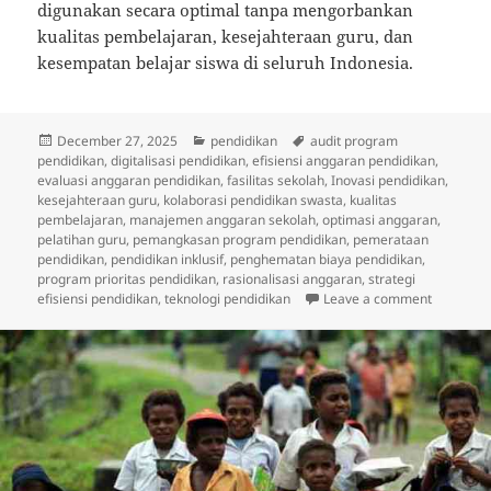
digunakan secara optimal tanpa mengorbankan
kualitas pembelajaran, kesejahteraan guru, dan
kesempatan belajar siswa di seluruh Indonesia.
Posted
Categories
Tags
December 27, 2025
pendidikan
audit program
on
pendidikan
,
digitalisasi pendidikan
,
efisiensi anggaran pendidikan
,
evaluasi anggaran pendidikan
,
fasilitas sekolah
,
Inovasi pendidikan
,
kesejahteraan guru
,
kolaborasi pendidikan swasta
,
kualitas
pembelajaran
,
manajemen anggaran sekolah
,
optimasi anggaran
,
pelatihan guru
,
pemangkasan program pendidikan
,
pemerataan
pendidikan
,
pendidikan inklusif
,
penghematan biaya pendidikan
,
program prioritas pendidikan
,
rasionalisasi anggaran
,
strategi
on Efisie
efisiensi pendidikan
,
teknologi pendidikan
Leave a comment