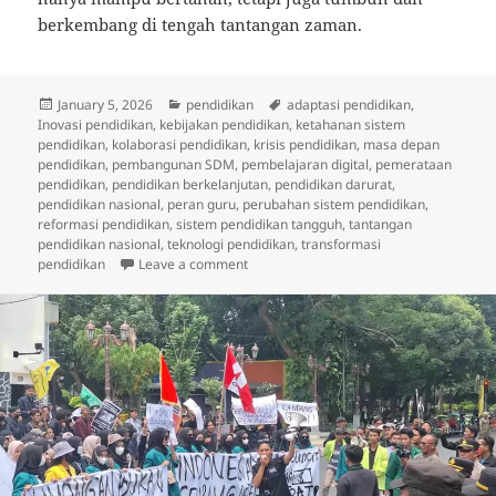
berkembang di tengah tantangan zaman.
Posted
Categories
Tags
January 5, 2026
pendidikan
adaptasi pendidikan
,
on
Inovasi pendidikan
,
kebijakan pendidikan
,
ketahanan sistem
pendidikan
,
kolaborasi pendidikan
,
krisis pendidikan
,
masa depan
pendidikan
,
pembangunan SDM
,
pembelajaran digital
,
pemerataan
pendidikan
,
pendidikan berkelanjutan
,
pendidikan darurat
,
pendidikan nasional
,
peran guru
,
perubahan sistem pendidikan
,
reformasi pendidikan
,
sistem pendidikan tangguh
,
tantangan
pendidikan nasional
,
teknologi pendidikan
,
transformasi
on Ketahanan Sistem Pendidikan Nasion
pendidikan
Leave a comment