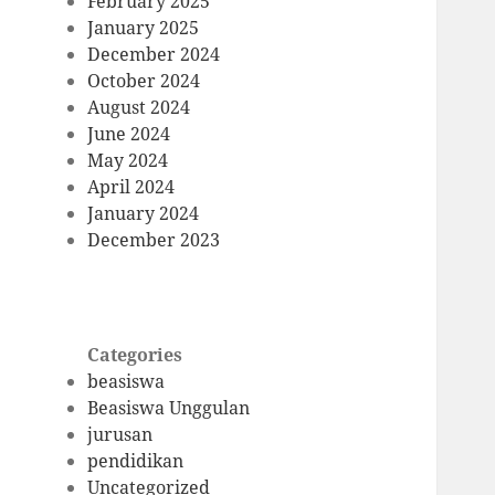
February 2025
January 2025
December 2024
October 2024
August 2024
June 2024
May 2024
April 2024
January 2024
December 2023
Categories
beasiswa
Beasiswa Unggulan
jurusan
pendidikan
Uncategorized