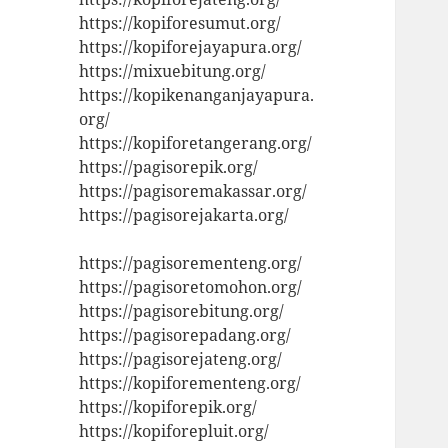
https://kopiforesumut.org/
https://kopiforejayapura.org/
https://mixuebitung.org/
https://kopikenanganjayapura.
org/
https://kopiforetangerang.org/
https://pagisorepik.org/
https://pagisoremakassar.org/
https://pagisorejakarta.org/
https://pagisorementeng.org/
https://pagisoretomohon.org/
https://pagisorebitung.org/
https://pagisorepadang.org/
https://pagisorejateng.org/
https://kopiforementeng.org/
https://kopiforepik.org/
https://kopiforepluit.org/