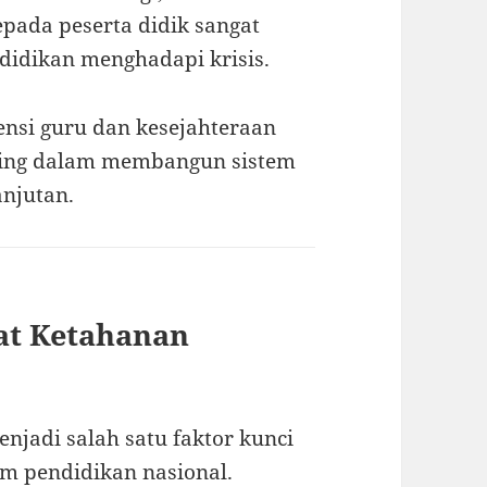
pada peserta didik sangat
didikan menghadapi krisis.
nsi guru dan kesejahteraan
nting dalam membangun sistem
njutan.
at Ketahanan
njadi salah satu faktor kunci
m pendidikan nasional.