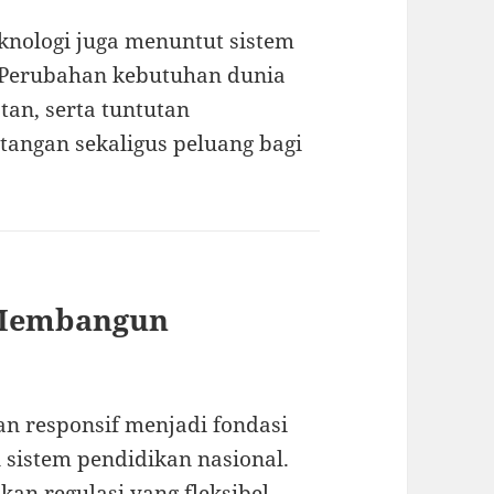
eknologi juga menuntut sistem
. Perubahan kebutuhan dunia
an, serta tuntutan
tangan sekaligus peluang bagi
 Membangun
an responsif menjadi fondasi
istem pendidikan nasional.
n regulasi yang fleksibel,