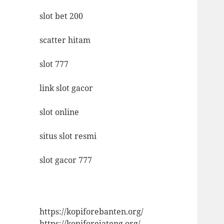
slot bet 200
scatter hitam
slot 777
link slot gacor
slot online
situs slot resmi
slot gacor 777
https://kopiforebanten.org/
https://kopiforejateng.org/