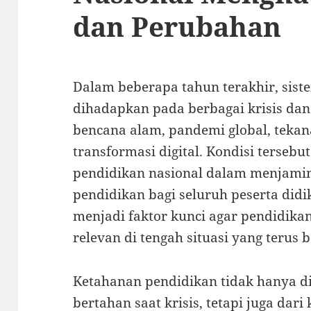
dan Perubahan
Dalam beberapa tahun terakhir, sist
dihadapkan pada berbagai krisis dan
bencana alam, pandemi global, teka
transformasi digital. Kondisi terseb
pendidikan nasional dalam menjami
pendidikan bagi seluruh peserta did
menjadi faktor kunci agar pendidikan 
relevan di tengah situasi yang terus 
Ketahanan pendidikan tidak hanya 
bertahan saat krisis, tetapi juga dar