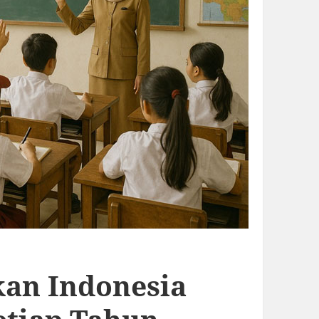
kan Indonesia