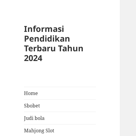
Informasi
Pendidikan
Terbaru Tahun
2024
Home
Sbobet
Judi bola
Mahjong Slot