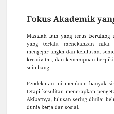
Fokus Akademik yan
Masalah lain yang terus berulang 
yang terlalu menekankan nilai 
mengejar angka dan kelulusan, sem
kreativitas, dan kemampuan berpiki
seimbang.
Pendekatan ini membuat banyak s
tetapi kesulitan menerapkan penge
Akibatnya, lulusan sering dinilai b
dunia kerja dan sosial.