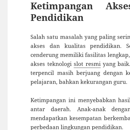
Ketimpangan Akse
Pendidikan
Salah satu masalah yang paling seri
akses dan kualitas pendidikan. 
cenderung memiliki fasilitas lengka
akses teknologi
slot resmi
yang baik.
terpencil masih berjuang dengan k
pelajaran, bahkan kekurangan guru.
Ketimpangan ini menyebabkan hasil
antar daerah. Anak-anak denga
mendapatkan kesempatan berkemban
perbedaan lingkungan pendidikan.