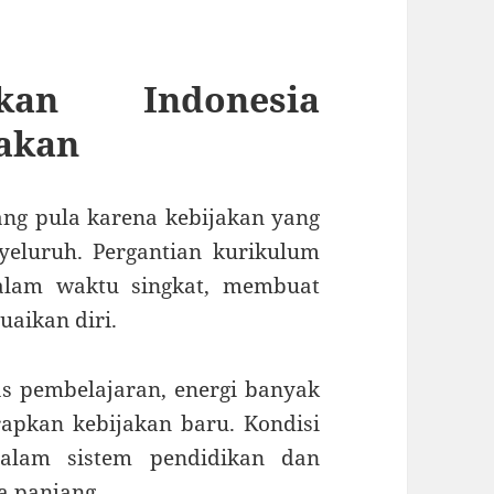
kan Indonesia
jakan
ang pula karena kebijakan yang
yeluruh. Pergantian kurikulum
dalam waktu singkat, membuat
uaikan diri.
as pembelajaran, energi banyak
pkan kebijakan baru. Kondisi
 dalam sistem pendidikan dan
a panjang.