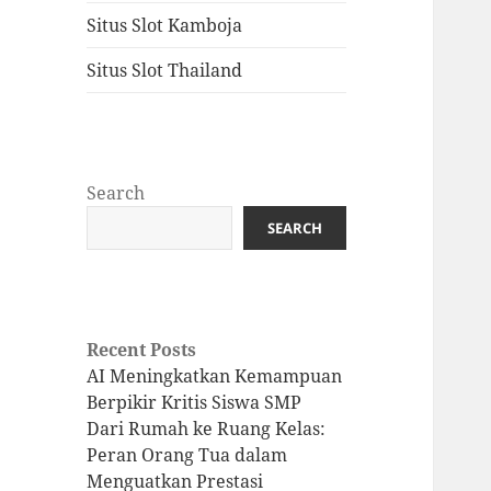
Situs Slot Kamboja
Situs Slot Thailand
Search
SEARCH
Recent Posts
AI Meningkatkan Kemampuan
Berpikir Kritis Siswa SMP
Dari Rumah ke Ruang Kelas:
Peran Orang Tua dalam
Menguatkan Prestasi