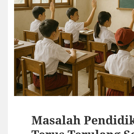
Masalah Pendidi