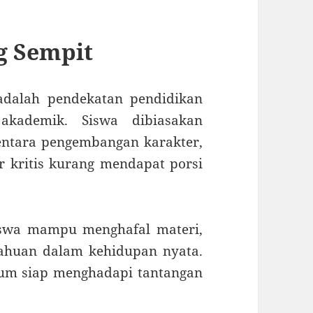
g Sempit
adalah pendekatan pendidikan
akademik. Siswa dibiasakan
entara pengembangan karakter,
r kritis kurang mendapat porsi
iswa mampu menghafal materi,
tahuan dalam kehidupan nyata.
elum siap menghadapi tantangan