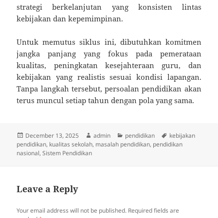
strategi berkelanjutan yang konsisten lintas
kebijakan dan kepemimpinan.
Untuk memutus siklus ini, dibutuhkan komitmen
jangka panjang yang fokus pada pemerataan
kualitas, peningkatan kesejahteraan guru, dan
kebijakan yang realistis sesuai kondisi lapangan.
Tanpa langkah tersebut, persoalan pendidikan akan
terus muncul setiap tahun dengan pola yang sama.
Posted
Author
Categories
Tags
December 13, 2025
admin
pendidikan
kebijakan
on
pendidikan
,
kualitas sekolah
,
masalah pendidikan
,
pendidikan
nasional
,
Sistem Pendidikan
Leave a Reply
Your email address will not be published.
Required fields are