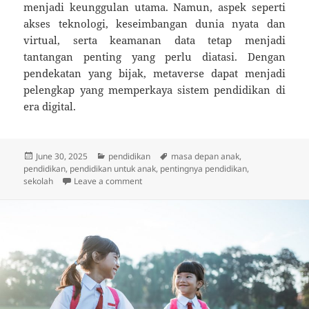
menjadi keunggulan utama. Namun, aspek seperti
akses teknologi, keseimbangan dunia nyata dan
virtual, serta keamanan data tetap menjadi
tantangan penting yang perlu diatasi. Dengan
pendekatan yang bijak, metaverse dapat menjadi
pelengkap yang memperkaya sistem pendidikan di
era digital.
Posted
Categories
Tags
June 30, 2025
pendidikan
masa depan anak
,
on
pendidikan
,
pendidikan untuk anak
,
pentingnya pendidikan
,
on Sekolah Masa Depan: Kalau Anak Belajar
sekolah
Leave a comment