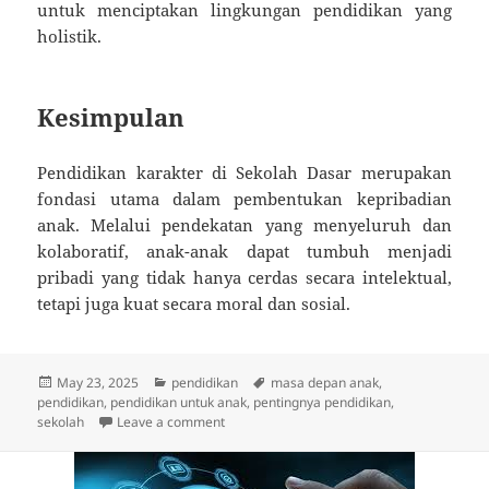
untuk menciptakan lingkungan pendidikan yang
holistik.
Kesimpulan
Pendidikan karakter di Sekolah Dasar merupakan
fondasi utama dalam pembentukan kepribadian
anak. Melalui pendekatan yang menyeluruh dan
kolaboratif, anak-anak dapat tumbuh menjadi
pribadi yang tidak hanya cerdas secara intelektual,
tetapi juga kuat secara moral dan sosial.
Posted
Categories
Tags
May 23, 2025
pendidikan
masa depan anak
,
on
pendidikan
,
pendidikan untuk anak
,
pentingnya pendidikan
,
on Pentingnya Pendidikan Karakter di Seko
sekolah
Leave a comment