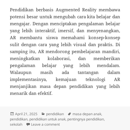
Pendidikan berbasis Augmented Reality membawa
potensi besar untuk mengubah cara kita belajar dan
mengajar. Dengan menciptakan pengalaman belajar
yang lebih interaktif, imersif, dan menyenangkan,
AR membantu siswa memahami konsep-konsep
sulit dengan cara yang lebih visual dan praktis. Di
samping itu, AR mendorong pembelajaran mandiri,
meningkatkan kolaborasi, dan memberikan
pengalaman belajar yang lebih mendalam.
Walaupun masih ada tantangan dalam
implementasinya, kemajuan teknologi AR
menjanjikan masa depan pendidikan yang lebih
menarik dan efektif.
Posted
Categories
Tags
April 21, 2025
pendidikan
masa depan anak
,
on
pendidikan
,
pendidikan untuk anak
,
pentingnya pendidikan
,
on Pendidikan Berbasis Augmented Reality
sekolah
Leave a comment