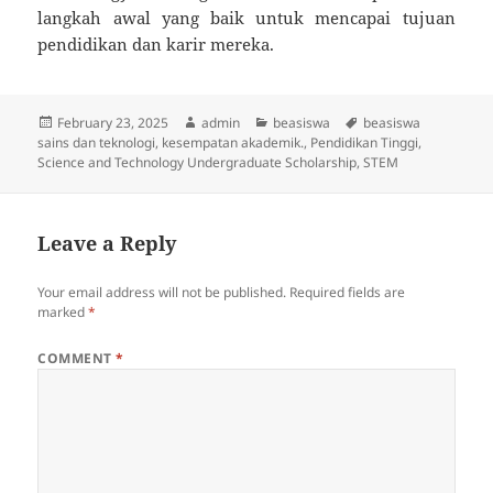
langkah awal yang baik untuk mencapai tujuan
pendidikan dan karir mereka.
Posted
Author
Categories
Tags
February 23, 2025
admin
beasiswa
beasiswa
on
sains dan teknologi
,
kesempatan akademik.
,
Pendidikan Tinggi
,
Science and Technology Undergraduate Scholarship
,
STEM
Leave a Reply
Your email address will not be published.
Required fields are
marked
*
COMMENT
*